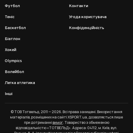
Футбол
Контакти
Теніс
Угода користувача
Баскетбол
Конфіденційність
Біатлон
Хокей
Olympics
Волейбол
Легка атлетика
Інші
© ТОВ Тотвельд, 2011 — 2026. Всі права захищені. Використання
матеріалів, розміщених на сайті XSPORT.ua, дозволяється лише
при дотриманні
вимог
. Товариство з обмеженою
відповідальністю «ТОТВЕЛЬД». Адреса: 04112, м. Київ, вул.