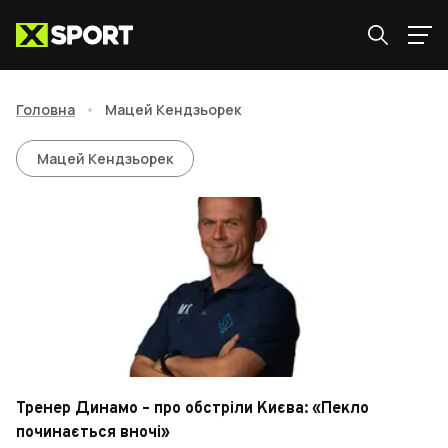
Головна
•
Мацей Кендзьорек
Мацей Кендзьорек
Мацей Кендзьорек
Тренер Динамо – про обстріли Києва: «Пекло
починається вночі»