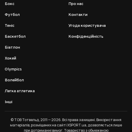
Бокс
Про нас
Футбол
Контакти
Теніс
Угода користувача
Баскетбол
Конфіденційність
Біатлон
Хокей
Olympics
Волейбол
Легка атлетика
Інші
© ТОВ Тотвельд, 2011 — 2026. Всі права захищені. Використання
матеріалів, розміщених на сайті XSPORT.ua, дозволяється лише
при дотриманні
вимог
. Товариство з обмеженою