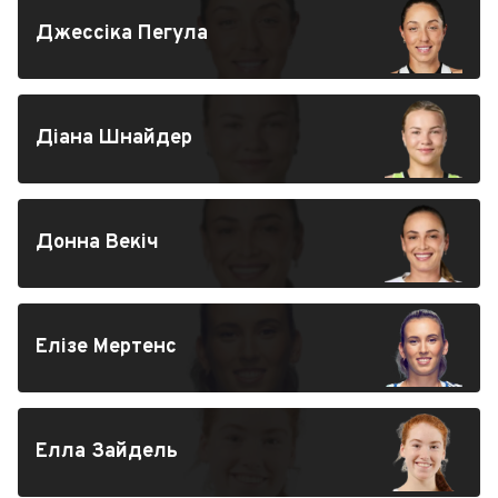
Джессіка Пегула
Діана Шнайдер
Донна Векіч
Елізе Мертенс
Елла Зайдель