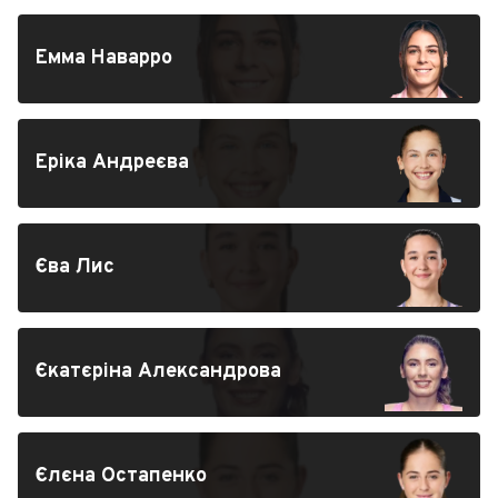
Емма Наварро
Еріка Андреєва
Єва Лис
Єкатєріна Александрова
Єлєна Остапенко