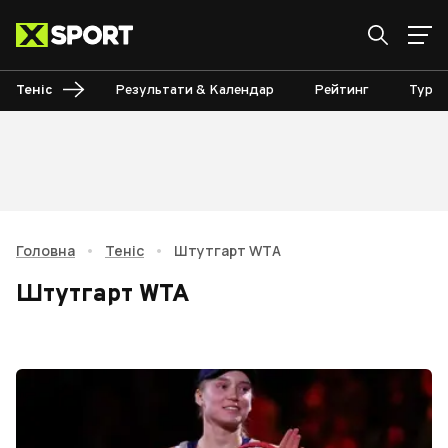
Теніс
Результати & Календар
Рейтинг
Турні
Головна
•
Теніс
•
Штутгарт WTA
Штутгарт WTA