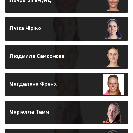
Лаура Зігемунд
Луїза Чіріко
Людмила Самсонова
Магдалена Френх
Маріелла Тамм