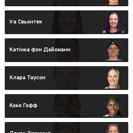
Іга Cвьонтек
Катінка фон Дайхманн
Клара Таусон
Коко Гофф