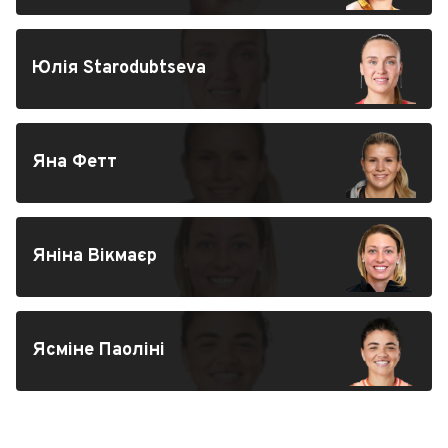
Юлія Starodubtseva
Яна Фетт
Яніна Вікмаєр
Ясміне Паоліні