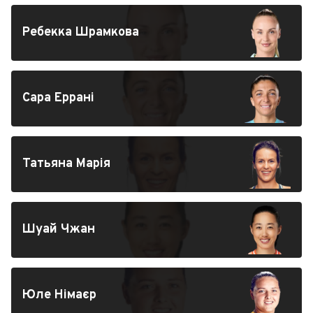
Ребекка Шрамкова
Сара Еррані
Татьяна Марія
Шуай Чжан
Юле Німаєр