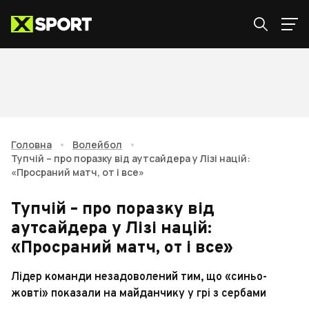
Головна
•
Волейбол
•
Тупчій – про поразку від аутсайдера у Лізі націй:
«Просраний матч, от і все»
Тупчій – про поразку від
аутсайдера у Лізі націй:
«Просраний матч, от і все»
Лідер команди незадоволений тим, що «синьо-
жовті» показали на майданчику у грі з сербами