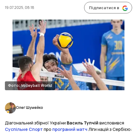
19.07.2025, 08:18
Підписатися в
Фото: Volleyball World
Олег Шумейко
Діагональний збірної України
Василь Тупчій
висловився
Суспільне Спорт
про
програний матч
Ліги націй з Сербією: