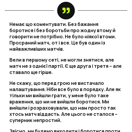
Немає що коментувати. Без бажання
боротися і без боротьби про жодну втому й
говорити не потрібно. Не було ніякої втоми.
Просраний матч, от і все. Це був один із
найважливіших матчів.
Вели в першому сеті, не могли знятися, але
матч не з однієї партії. Є ще друга і третя – але
ставало ще гірше.
Не скажу, що перед грою не вистачало
налаштування. Ніби все було в порядку. Але як
тільки ми вийшли грати, у мене було таке
враження, що ми не вийшли боротися. Ми
вийшли і розраховували, що нам просто так
хтось матч віддасть. Але цього не сталося –
суперник непростий.
Звісно, ми будемо виходити і боротися проти