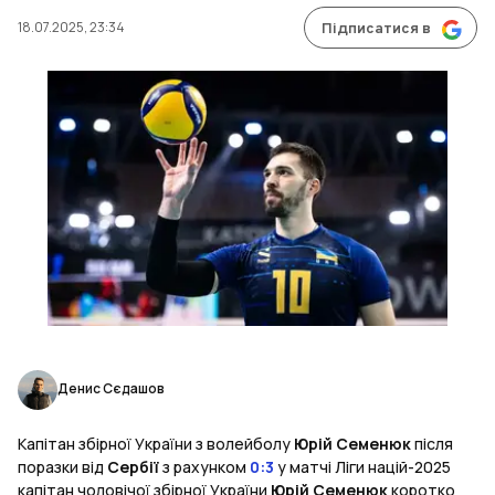
18.07.2025, 23:34
Підписатися в
Денис Сєдашов
Капітан збірної України з волейболу
Юрій Семенюк
після
поразки від
Сербії
з рахунком
0:3
у матчі Ліги націй-2025
капітан чоловічої збірної України
Юрій Семенюк
коротко