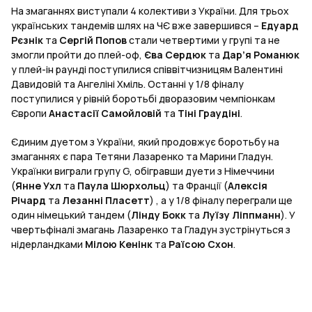
На змаганнях виступали 4 колективи з України. Для трьох
українських тандемів шлях на ЧЄ вже завершився –
Едуард
Рєзнік
та
Сергій Попов
стали четвертими у групі та не
змогли пройти до плей-оф,
Єва Сердюк
та
Дар’я Романюк
у плей-ін раунді поступилися співвітчизницям Валентині
Давидовій та Ангеліні Хміль. Останні у 1/8 фіналу
поступилися у рівній боротьбі дворазовим чемпіонкам
Європи
Анастасії Самойловій
та
Тіні Граудіні
.
Єдиним дуетом з України, який продовжує боротьбу на
змаганнях є пара Тетяни Лазаренко та Марини Гладун.
Українки виграли групу G, обігравши дуети з Німеччини
(
Янне Ухл
та
Паула Шюрхольц
) та Франції (
Алексія
Річард
та
Лезанні Пласетт
) , а у 1/8 фіналу переграли ще
один німецький тандем (
Лінду Бокк
та
Луїзу Ліппманн
). У
чвертьфіналі змагань Лазаренко та Гладун зустрінуться з
нідерландками
Мілою Кенінк
та
Раїсою Схон
.