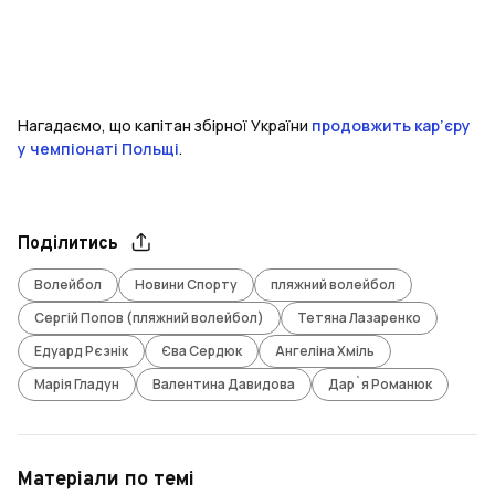
Нагадаємо, що капітан збірної України
продовжить кар’єру
у чемпіонаті Польщі
.
Поділитись
Волейбол
Новини Спорту
пляжний волейбол
Сергій Попов (пляжний волейбол)
Тетяна Лазаренко
Едуард Рєзнік
Єва Сердюк
Ангеліна Хміль
Марія Гладун
Валентина Давидова
Дар`я Романюк
Матеріали по темі