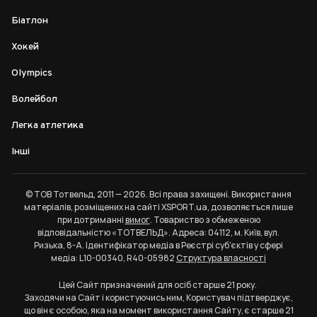
Біатлон
Хокей
Olympics
Волейбол
Легка атлетика
Інші
© ТОВ Тотвельд, 2011 — 2026. Всі права захищені. Використання
матеріалів, розміщених на сайті XSPORT.ua, дозволяється лише
при дотриманні
вимог
. Товариство з обмеженою
відповідальністю «ТОТВЕЛЬД». Адреса: 04112, м. Київ, вул.
Ризька, 8-А. Ідентифікатор медіа в Реєстрі суб’єктів у сфері
медіа: L10-00340, R40-05982
Структура власності
Цей Сайт призначений для осіб старше 21 року.
Заходячи на Сайт і користуючись ним, Користувач підтверджує,
що він є особою, яка на момент використання Сайту, є старше 21