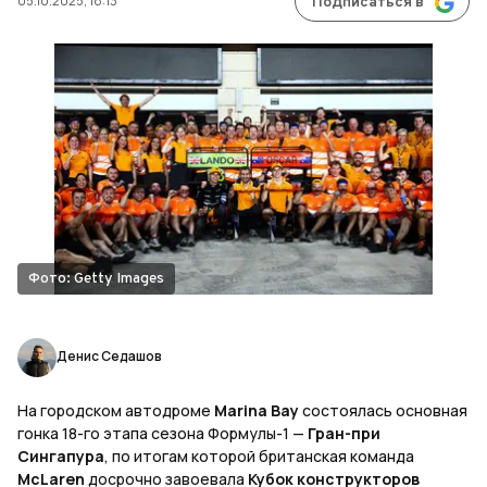
05.10.2025, 18:13
Подписаться в
Фото: Getty Images
Денис Седашов
На городском автодроме
Marina Bay
состоялась основная
гонка 18-го этапа сезона Формулы-1 —
Гран-при
Сингапура
, по итогам которой британская команда
McLaren
досрочно завоевала
Кубок конструкторов