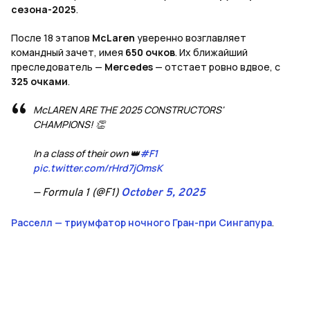
сезона-2025
.
После 18 этапов
McLaren
уверенно возглавляет
командный зачет, имея
650 очков
. Их ближайший
преследователь —
Mercedes
— отстает ровно вдвое, с
325 очками
.
McLAREN ARE THE 2025 CONSTRUCTORS'
CHAMPIONS! 👏
In a class of their own 👑
#F1
pic.twitter.com/rHrd7jOmsK
— Formula 1 (@F1)
October 5, 2025
Расселл — триумфатор ночного Гран-при Сингапура
.