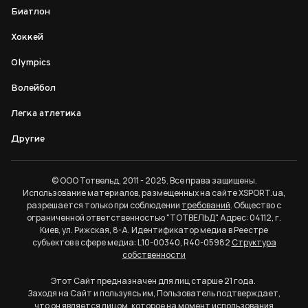
Биатлон
Хоккей
Olympics
Волейбол
Легка атлетика
Другие
© ООО Тотвельд, 2011 - 2025. Все права защищены.
Использование материалов, размещенных на сайте XSPORT.ua,
разрешается только при соблюдении
требований
. Общество с
ограниченной ответственностью "ТОТВЕЛЬД". Адрес: 04112, г.
Киев, ул. Рижская, 8-А. Идентификатор медиа в Реестре
субъектов в сфере медиа: L10-00340, R40-05982
Структура
собственности
Этот Сайт предназначен для лиц старше 21 года.
Заходя на Сайт и пользуясь им, Пользователь подтверждает,
что он является лицом, которое на момент использования