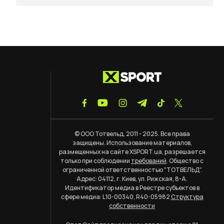
© ООО Тотвельд, 2011 - 2025. Все права
защищены. Использование материалов,
размещенных на сайте XSPORT.ua, разрешается
только при соблюдении
требований
. Общество с
ограниченной ответственностью "ТОТВЕЛЬД".
Адрес: 04112, г. Киев, ул. Рижская, 8-А.
Идентификатор медиа в Реестре субъектов в
сфере медиа: L10-00340, R40-05982
Структура
собственности