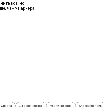
нить все, но
ше, чем у Паркера.
 Спорта
Джозеф Паркер
Мартин Баколе
Александр Усик