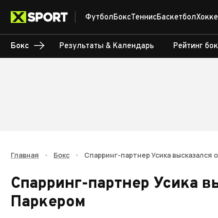
Футбол
Бокс
Теннис
Баскетбол
Хокке
Бокс
Результаты & Календарь
Рейтинг бо
Главная
•
Бокс
•
Спарринг-партнер Усика высказался о
Спарринг-партнер Усика в
Паркером