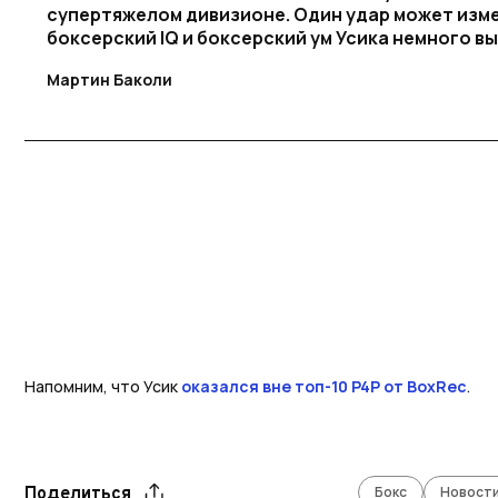
супертяжелом дивизионе. Один удар может изме
боксерский IQ и боксерский ум Усика немного вы
Мартин Баколи
Напомним, что Усик
оказался вне топ-10 P4P от BoxRec
.
Бокс
Новости
Поделиться