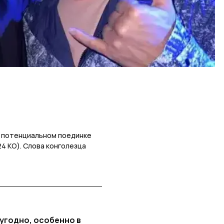
 о потенциальном поединке
24 KO). Слова конголезца
 угодно, особенно в