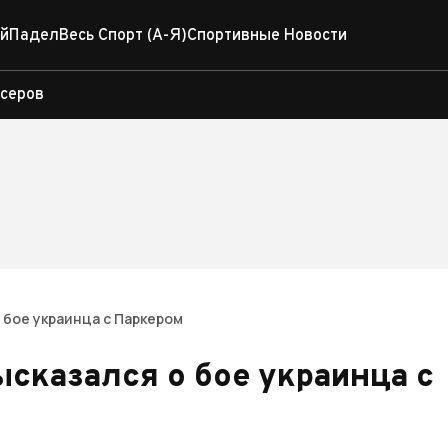
й
Падел
Весь Спорт (А-Я)
Спортивные Новости
ксеров
 бое украинца с Паркером
ысказался о бое украинца с