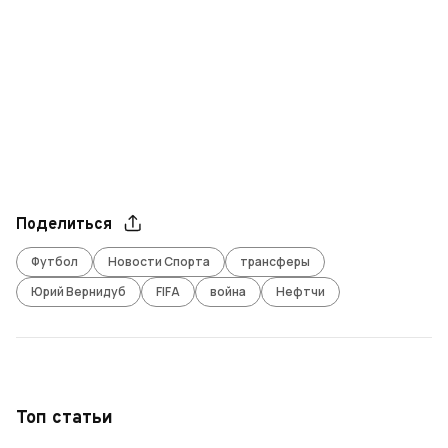
Поделиться
Футбол
Новости Спорта
трансферы
Юрий Вернидуб
FIFA
война
Нефтчи
Топ статьи