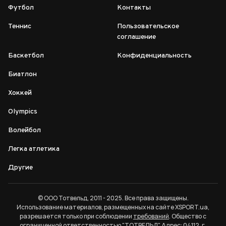
Футбол
Контакты
Теннис
Пользовательское
соглашение
Баскетбол
Конфиденциальность
Биатлон
Хоккей
Olympics
Волейбол
Легка атлетика
Другие
© ООО Тотвельд, 2011 - 2025. Все права защищены.
Использование материалов, размещенных на сайте XSPORT.ua,
разрешается только при соблюдении
требований
. Общество с
ограниченной ответственностью "ТОТВЕЛЬД". Адрес: 04112, г.