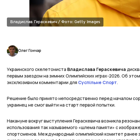
Владислав Гераскевич / Фото: Getty Images
Олег Гончар
Украинского скелетониста
Владислава Гераскевича
дискв
первым заездом на зимних Олимпийских играх-2026. Об это
эксклюзивном комментарии для
Суспільне Спорт
.
Решение было принято непосредственно перед началом сор
украинец не смог выйти на старт первой попытки.
Накануне вокруг выступления Гераскевича возникла резонан
использования так называемого «шлема памяти» с изображ
спортсменов. Международный олимпийский комитет ранее 