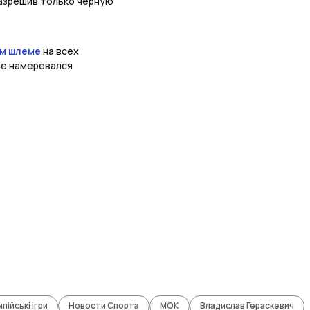
разрешив только черную
ом шлеме
на всех
 не намеревался
пійські ігри
Новости Спорта
МОК
Владислав Гераскевич