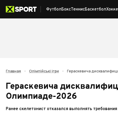
Футбол
Бокс
Теннис
Баскетбол
Хокке
Главная
•
Олімпійські ігри
•
Гераскевича дисквалифиц
Гераскевича дисквалифиц
Олимпиаде-2026
Ранее скелетонист отказался выполнять требовани