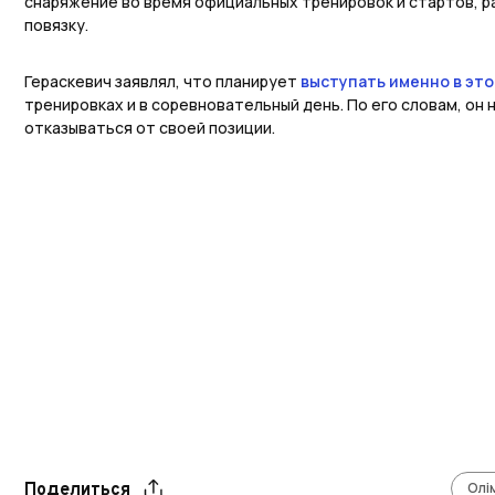
снаряжение во время официальных тренировок и стартов, 
повязку.
Гераскевич заявлял, что планирует
выступать именно в эт
тренировках и в соревновательный день. По его словам, он
отказываться от своей позиции.
Олім
Поделиться