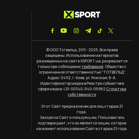
© ООО Тотвельд, 2011 - 2025. Все права
защищены. Использование материалов,
размещенных на сайте XSPORT.ua, разрешается
только при соблюдении
требований
. Общество с
ограниченной ответственностью "ТОТВЕЛЬД".
Адрес: 04112, г. Киев, ул. Рижская, 8-А.
Идентификатор медиа в Реестре субъектов в
сфере медиа: L10-00340, R40-05982
Структура
собственности
Этот Сайт предназначен для лиц старше 21
года.
Заходя на Сайт и пользуясь им, Пользователь
подтверждает, что он является лицом, которое
на момент использования Сайта старше 21 года.