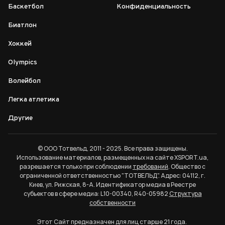
Баскетбол
Конфиденциальность
Биатлон
Хоккей
Olympics
Волейбол
Легка атлетика
Другие
© ООО Тотвельд, 2011 - 2025. Все права защищены.
Использование материалов, размещенных на сайте XSPORT.ua,
разрешается только при соблюдении
требований
. Общество с
ограниченной ответственностью "ТОТВЕЛЬД". Адрес: 04112, г.
Киев, ул. Рижская, 8-А. Идентификатор медиа в Реестре
субъектов в сфере медиа: L10-00340, R40-05982
Структура
собственности
Этот Сайт предназначен для лиц старше 21 года.