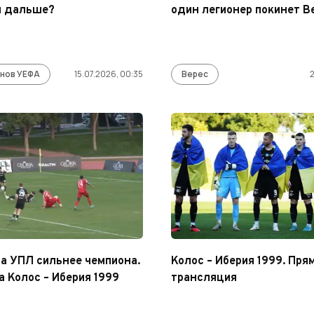
л дальше?
один легионер покинет В
онов УЕФА
15.07.2026, 00:35
Верес
2
да УПЛ сильнее чемпиона.
Колос – Иберия 1999. Пря
а Колос – Иберия 1999
трансляция