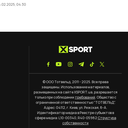
.02.2025, 04:30
© ООО Тотвельд, 2011 - 2025. Все права
защищены. Использование материалов,
размещенных на сайте XSPORT.ua, разрешается
только при соблюдении
требований
. Общество с
ограниченной ответственностью "ТОТВЕЛЬД".
Адрес: 04112, г. Киев, ул. Рижская, 8-А.
Идентификатор медиа в Реестре субъектов в
сфере медиа: L10-00340, R40-05982
Структура
собственности