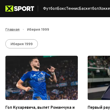
Футбол
Бокс
Теннис
Баскетбол
Хокке
Главная
•
Иберия 1999
Иберия 1999
Иберия 1999
Гол Кухаревича, вылет Романчука и
Первый ра