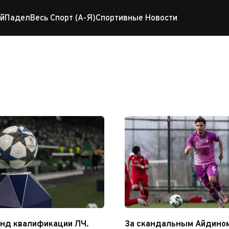
й
Падел
Весь Спорт (А-Я)
Спортивные Новости
унд квалификации ЛЧ.
За скандальным Айдино