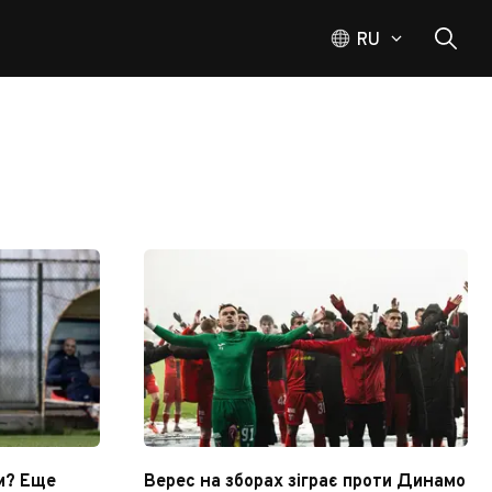
RU
м? Еще
Верес на зборах зіграє проти Динамо