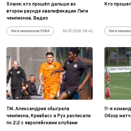
Хланя: кто прошёл дальше во
Кто проше
втором раунде квалификации Лиги
чемпионов. Видео
Лига чемпионов УЕФА
30.07.2026, 08:42
Лига чемпи
ТМ. Александрия обыграла
11-я коман
чемпиона, Кривбасс и Рух расписали
Обзор матч
по 2:2 с европейскими клубами