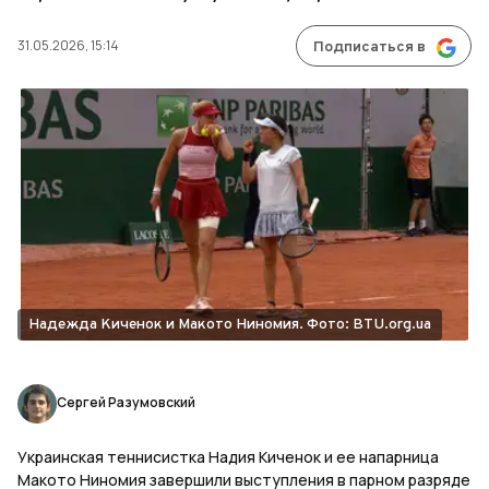
31.05.2026, 15:14
Подписаться в
Надежда Киченок и Макото Ниномия. Фото: BTU.org.ua
Сергей Разумовский
Украинская теннисистка Надия Киченок и ее напарница
Макото Ниномия завершили выступления в парном разряде