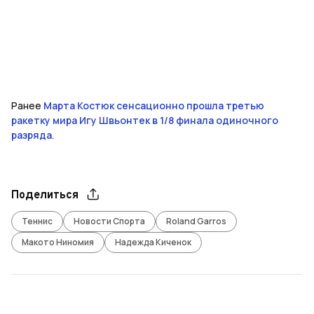
Ранее
Марта Костюк сенсационно прошла третью
ракетку мира Игу Швьонтек в 1/8 финала одиночного
разряда
.
Поделиться
Теннис
Новости Спорта
Roland Garros
Макото Ниномия
Надежда Киченок