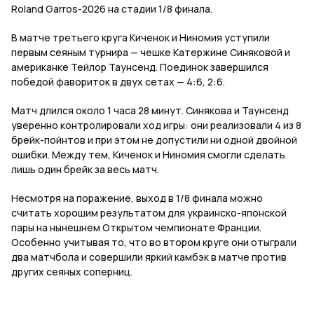
Roland Garros-2026 на стадии 1/8 финала.
В матче третьего круга Киченок и Ниномия уступили
первым сеяным турнира — чешке Катержине Синяковой и
американке Тейлор Таунсенд. Поединок завершился
победой фавориток в двух сетах — 4:6, 2:6.
Матч длился около 1 часа 28 минут. Синякова и Таунсенд
уверенно контролировали ход игры: они реализовали 4 из 8
брейк-пойнтов и при этом не допустили ни одной двойной
ошибки. Между тем, Киченок и Ниномия смогли сделать
лишь один брейк за весь матч.
Несмотря на поражение, выход в 1/8 финала можно
считать хорошим результатом для украинско-японской
пары на нынешнем Открытом чемпионате Франции.
Особенно учитывая то, что во втором круге они отыграли
два матчбола и совершили яркий камбэк в матче против
других сеяных соперниц.