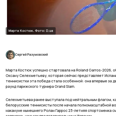
Марта Костюк. Фото: D.ua
Сергей Разумовский
Марта Костюк успешно стартовала на Roland Garros-2026, о
Оксану Селехметьеву, которая сейчас представляет Испанию
теннисистки эта победа стала особенной: она впервые за д
раунд парижского турнира Grand Slam.
Селехметьева ранее выступала под нейтральным флагом, ка
белорусские теннисисты после начала полномасштабной во
накануне нынешнего Ролан Гаррос 23-летняя спортсменка с
заявилась уже как представительница Испании.