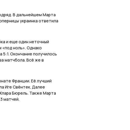
подряд. В дальнейшем Марта
соперницы украинка ответила
бка и еще один неточный
 «под ноль». Однако
а 5:1. Окончание получилось
ва матчбола. Всё же в
нате Франции. Её лучший
ила Иге Свёнтек. Далее
 Клара Бюрель. Также Марта
3 матчей.