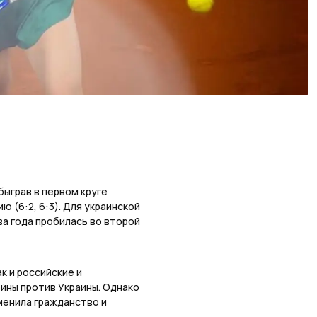
быграв в первом круге
 (6:2, 6:3). Для украинской
ва года пробилась во второй
к и российские и
йны против Украины. Однако
менила гражданство и