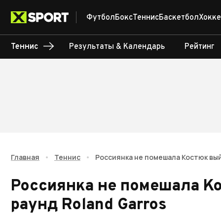
Футбол
Бокс
Теннис
Баскетбол
Хокке
Теннис
Результаты & Календарь
Рейтинг
Главная
•
Теннис
•
Россиянка не помешала Костюк вый
Россиянка не помешала К
раунд Roland Garros