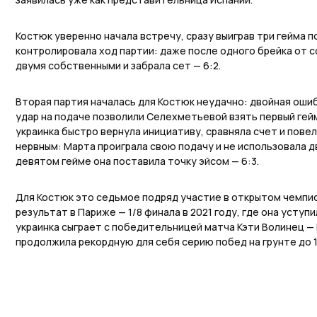
Костюк уверенно начала встречу, сразу выиграв три гейма 
контролировала ход партии: даже после одного брейка от 
двумя собственными и забрала сет — 6:2.
Вторая партия началась для Костюк неудачно: двойная оши
удар на подаче позволили Селехметьевой взять первый гейм
украинка быстро вернула инициативу, сравняла счет и повел
нервным: Марта проиграла свою подачу и не использовала д
девятом гейме она поставила точку эйсом — 6:3.
Для Костюк это седьмое подряд участие в открытом чемпио
результат в Париже — 1/8 финала в 2021 году, где она уступ
украинка сыграет с победительницей матча Кэти Волинец —
продолжила рекордную для себя серию побед на грунте до 1