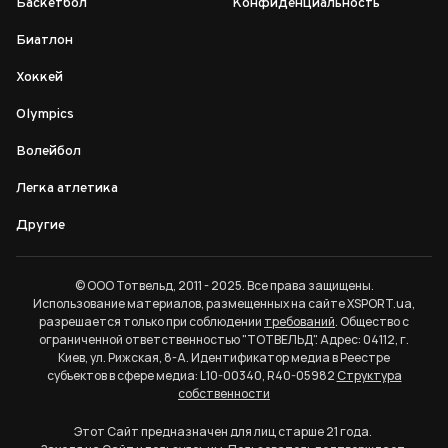
Баскетбол
Конфиденциальность
Биатлон
Хоккей
Olympics
Волейбол
Легка атлетика
Другие
© ООО Тотвельд, 2011 - 2025. Все права защищены.
Использование материалов, размещенных на сайте XSPORT.ua,
разрешается только при соблюдении
требований
. Общество с
ограниченной ответственностью "ТОТВЕЛЬД". Адрес: 04112, г.
Киев, ул. Рижская, 8-А. Идентификатор медиа в Реестре
субъектов в сфере медиа: L10-00340, R40-05982
Структура
собственности
Этот Сайт предназначен для лиц старше 21 года.