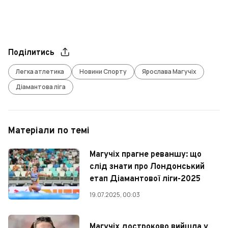
Поділитись
Легка атлетика
Новини Спорту
Ярослава Магучіх
Діамантова ліга
Матеріали по темі
Магучіх прагне реваншу: що
слід знати про Лондонський
етап Діамантової ліги-2025
19.07.2025, 00:03
Магучіх достроково вийшла у