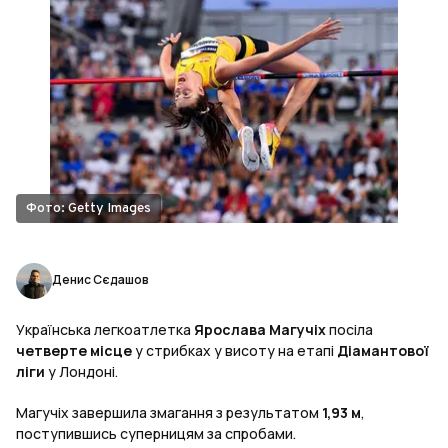
Фото: Getty Images
Денис Сєдашов
Українська легкоатлетка
Ярослава Магучіх
посіла
четверте місце
у стрибках у висоту на етапі
Діамантової
ліги
у Лондоні.
Магучіх завершила змагання з результатом
1,93 м
,
поступившись суперницям за спробами.