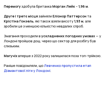
Перемогу
здобула британка
Морган Лейк
–
1,96 м
.
Друге і третє місця
зайняли
Еліонор Паттерсон
та
Крістіна Гонзель
, які також взяли висоту
1,93 м
, але
зробили це з меншою кількістю невдалих спроб.
Змагання проходили в
ускладнених погодних умовах
— у
Лондоні пройшов дощ, через що сектор для розбігу був
слизьким.
Магучіх
вперше з 2022 року залишилася поза топ-трійкою.
Раніше повідомляли, що
Левченко пропустила етап
Діамантової ліги у Лондоні
.