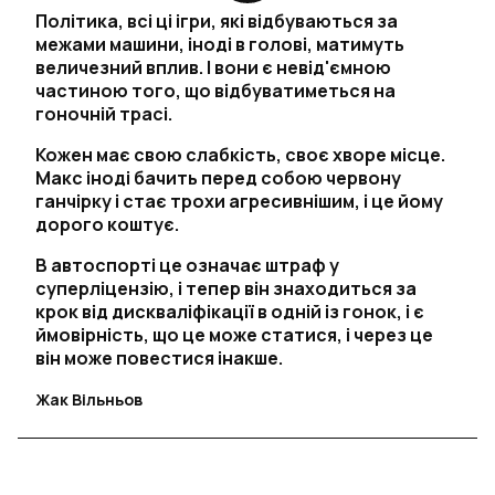
Політика, всі ці ігри, які відбуваються за
межами машини, іноді в голові, матимуть
величезний вплив. І вони є невід'ємною
частиною того, що відбуватиметься на
гоночній трасі.
Кожен має свою слабкість, своє хворе місце.
Макс іноді бачить перед собою червону
ганчірку і стає трохи агресивнішим, і це йому
дорого коштує.
В автоспорті це означає штраф у
суперліцензію, і тепер він знаходиться за
крок від дискваліфікації в одній із гонок, і є
ймовірність, що це може статися, і через це
він може повестися інакше.
Жак Вільньов