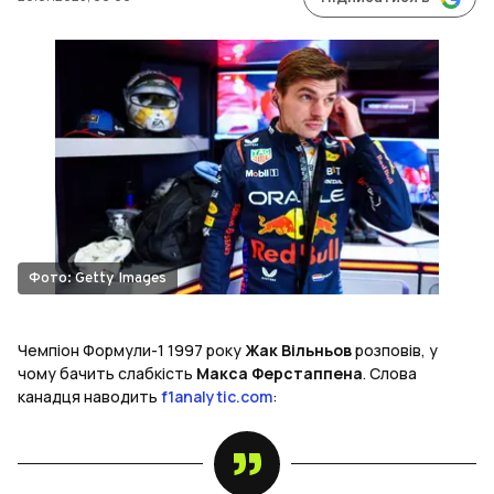
Фото: Getty Images
Чемпіон Формули-1 1997 року
Жак Вільньов
розповів, у
чому бачить слабкість
Макса Ферстаппена
. Слова
канадця наводить
f1analytic.com
: