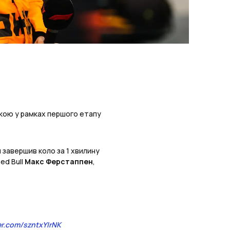
нкою у рамках першого етапу
й завершив коло за 1 хвилину
ed Bull
Макс Ферстаппен
,
er.com/szntxYIrNK