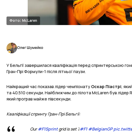
Фото: McLaren
Олег Шумейко
У Бельгії завершилася кваліфікація перед спринтерською го
Гран-Прі Формули-1 після літньої паузи.
Найкращий час показав лідер чемпіонату
Оскар Піастрі
, яки
та 40.510 секунди. Найближчим до пілота McLaren був лідер R
який програв майже півсекунди.
Кваліфікації спринту Гран-Прі Бельгії:
Our
#F1Sprint
grid is set ⤵️
#F1
#BelgianGP
pic.twitt