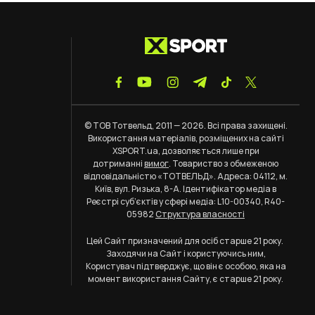
© ТОВ Тотвельд, 2011 — 2026. Всі права захищені.
Використання матеріалів, розміщених на сайті
XSPORT.ua, дозволяється лише при
дотриманні
вимог
. Товариство з обмеженою
відповідальністю «ТОТВЕЛЬД». Адреса: 04112, м.
Київ, вул. Ризька, 8-А. Ідентифікатор медіа в
Реєстрі суб’єктів у сфері медіа: L10-00340, R40-
05982
Структура власності
Цей Сайт призначений для осіб старше 21 року.
Заходячи на Сайт і користуючись ним,
Користувач підтверджує, що він є особою, яка на
момент використання Сайту, є старше 21 року.