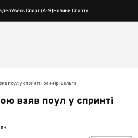
адел
Увесь Спорт (А-Я)
Новини Спорту
яв поул у спринті Гран-Прі Бельгії
гою взяв поул у спринті
пен