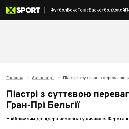
Футбол
Бокс
Теніс
Баскетбол
Хокей
П
Головна
•
Автоспорт
•
Піастрі з суттєвою перевагою вз
Піастрі з суттєвою перева
Гран-Прі Бельгії
Найближчим до лідера чемпіонату виявився Ферстап