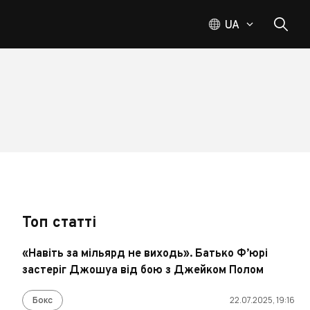
UA
Топ статті
«Навіть за мільярд не виходь». Батько Ф’юрі
застеріг Джошуа від бою з Джейком Полом
Бокс
22.07.2025, 19:16