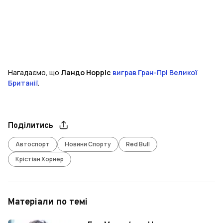
Нагадаємо, що
Ландо Норріс
виграв Гран-Прі Великої
Британії
.
Поділитись
Автоспорт
Новини Спорту
Red Bull
Крістіан Хорнер
Матеріали по темі