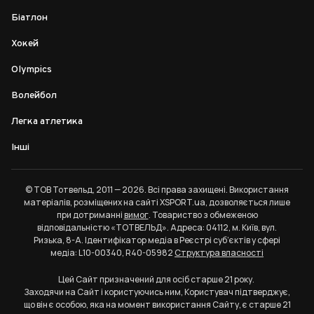
Біатлон
Хокей
Olympics
Волейбол
Легка атлетика
Інші
© ТОВ Тотвельд, 2011 — 2026. Всі права захищені. Використання
матеріалів, розміщених на сайті XSPORT.ua, дозволяється лише
при дотриманні
вимог
. Товариство з обмеженою
відповідальністю «ТОТВЕЛЬД». Адреса: 04112, м. Київ, вул.
Ризька, 8-А. Ідентифікатор медіа в Реєстрі суб’єктів у сфері
медіа: L10-00340, R40-05982
Структура власності
Цей Сайт призначений для осіб старше 21 року.
Заходячи на Сайт і користуючись ним, Користувач підтверджує,
що він є особою, яка на момент використання Сайту, є старше 21