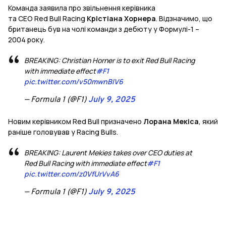
Команда заявила про звільнення керівника
та CEO Red Bull Racing
Крістіана Хорнера
. Відзначимо, що
британець був на чолі команди з дебюту у Формулі-1 –
2004 року.
BREAKING: Christian Horner is to exit Red Bull Racing
with immediate effect
#F1
pic.twitter.com/v50mwnBlV6
— Formula 1 (@F1)
July 9, 2025
Новим керівником Red Bull призначено
Лорана Мекіса
, який
раніше головував у Racing Bulls.
BREAKING: Laurent Mekies takes over CEO duties at
Red Bull Racing with immediate effect
#F1
pic.twitter.com/z0VfUrVvA6
— Formula 1 (@F1)
July 9, 2025