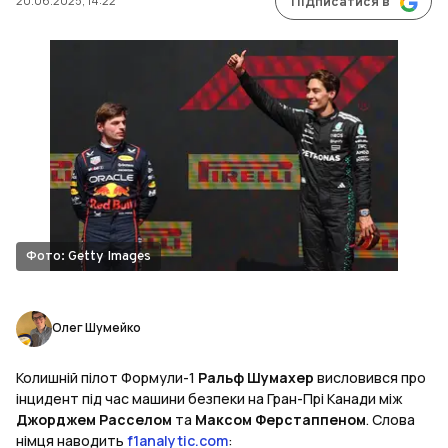
20.06.2025, 14:22
Підписатися в
Фото: Getty Images
Олег Шумейко
Колишній пілот Формули-1
Ральф Шумахер
висловився про
інцидент під час машини безпеки на Гран-Прі Канади між
Джорджем Расселом
та
Максом Ферстаппеном
. Слова
німця наводить
f1analytic.com
: