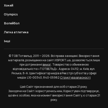
Хокей
Olympics
Волейбол
Легка атлетика
Інші
© ТОВ Тотвельд, 2011 — 2026. Всі права захищені. Використання
матеріалів, розміщених на сайті XSPORT.ua, дозволяється лише
при дотриманні
вимог
. Товариство з обмеженою
відповідальністю «ТОТВЕЛЬД». Адреса: 04112, м. Київ, вул.
Ризька, 8-А. Ідентифікатор медіа в Реєстрі суб’єктів у сфері
медіа: L10-00340, R40-05982
Структура власності
Цей Сайт призначений для осіб старше 21 року.
Заходячи на Сайт і користуючись ним, Користувач підтверджує,
що він є особою, яка на момент використання Сайту, є старше 21
року.