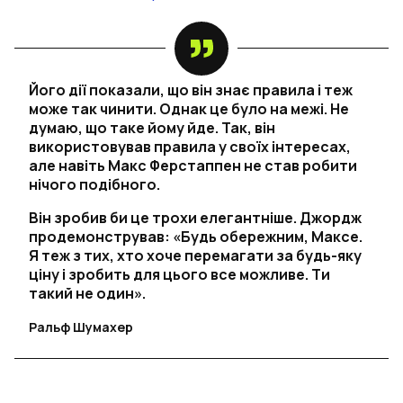
Його дії показали, що він знає правила і теж
може так чинити. Однак це було на межі. Не
думаю, що таке йому йде. Так, він
використовував правила у своїх інтересах,
але навіть Макс Ферстаппен не став робити
нічого подібного.
Він зробив би це трохи елегантніше. Джордж
продемонстрував: «Будь обережним, Максе.
Я теж з тих, хто хоче перемагати за будь-яку
ціну і зробить для цього все можливе. Ти
такий не один».
Ральф Шумахер