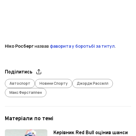
Ніко Росберг
назвав
фаворита у боротьбі за титул
.
Поділитись
Автоспорт
Новини Спорту
Джордж Расселл
Макс Ферстаппен
Матеріали по темі
Керівник Red Bull оцінив шанси