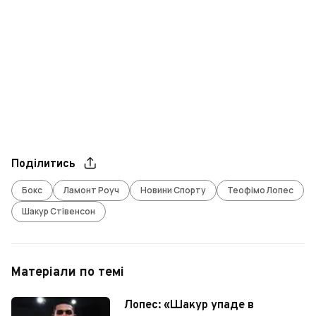
Поділитись
Бокс
Ламонт Роуч
Новини Спорту
Теофімо Лопес
Шакур Стівенсон
Матеріали по темі
Лопес: «Шакур упаде в