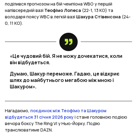
поділився прогнозом на бій чемпіона WBO у першій
напівсередній вазі
Теофімо Лопеса
(22-1, 13 КО) та
володаря поясу WBC в легкій вазі
Шакура Стівенсона
(24-
0, 11 КО).
«Це чудовий бій. Я не можу дочекатися, коли
він відбудеться.
Думаю, Шакур переможе. Гадаю, це відкриє
шлях до майбутнього мегабою між мною і
Шакуром».
Нагадаємо,
поєдинок між Теофімо та Шакуром
відбудеться 31 січня 2026 року
і стане головною подією
вечора боксу The Ring VI у Нью-Йорку. Подію
транслюватиме DAZN.