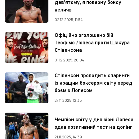
дев’ятому, я поверну боксу
велич»
02.12.2025, 11:54
Офіційно оголошено бій
Теофімо Лопеса проти Шакура
Стівенсона
01.12.2025, 20:04
Стівенсон проводить спаринги
із кращим боксером світу перед
боєм з Лопесом
27.11.2025, 12:38
Чемпіон світу у дивізіоні Лопеса
здав позитивний тест на допінг
21.11.2025, 14:39