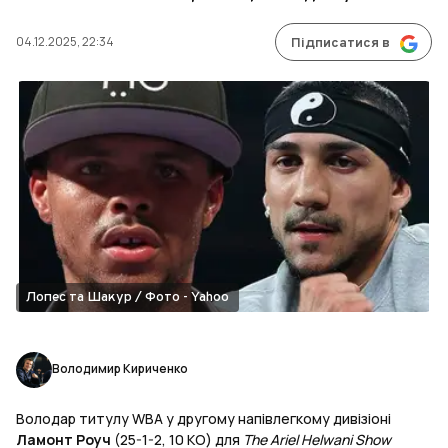
04.12.2025, 22:34
Підписатися в
Лопес та Шакур / Фото - Yahoo
Володимир Кириченко
Володар титулу WBA у другому напівлегкому дивізіоні
Ламонт Роуч
(25-1-2, 10 КО) для
The Ariel Helwani Show