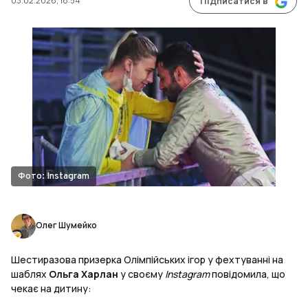
03.02.2026, 18:54
Підписатися в
Фото: Instagram
Олег Шумейко
Шестиразова призерка Олімпійських ігор у фехтуванні на
шаблях
Ольга Харлан
у своєму
Instagram
повідомила, що
чекає на дитину: