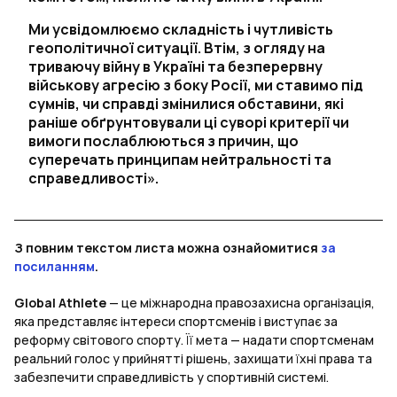
Ми усвідомлюємо складність і чутливість
геополітичної ситуації. Втім, з огляду на
триваючу війну в Україні та безперервну
військову агресію з боку Росії, ми ставимо під
сумнів, чи справді змінилися обставини, які
раніше обґрунтовували ці суворі критерії чи
вимоги послаблюються з причин, що
суперечать принципам нейтральності та
справедливості».
З повним текстом листа можна ознайомитися
за
посиланням
.
Global Athlete
— це міжнародна правозахисна організація,
яка представляє інтереси спортсменів і виступає за
реформу світового спорту. Її мета — надати спортсменам
реальний голос у прийнятті рішень, захищати їхні права та
забезпечити справедливість у спортивній системі.