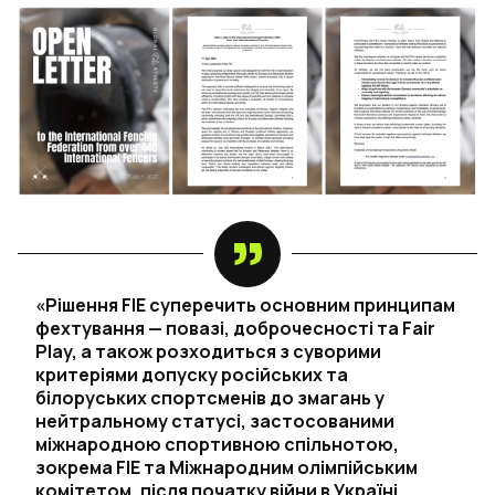
«Рішення FIE суперечить основним принципам
фехтування — повазі, доброчесності та Fair
Play, а також розходиться з суворими
критеріями допуску російських та
білоруських спортсменів до змагань у
нейтральному статусі, застосованими
міжнародною спортивною спільнотою,
зокрема FIE та Міжнародним олімпійським
комітетом, після початку війни в Україні.