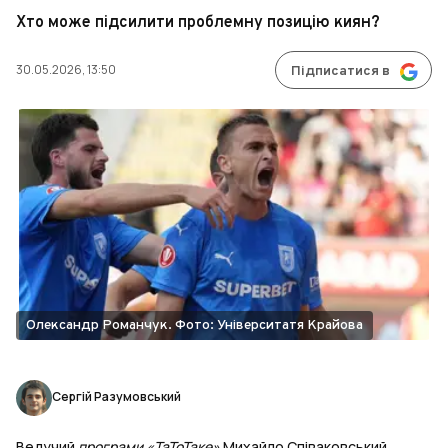
Хто може підсилити проблемну позицію киян?
30.05.2026, 13:50
Підписатися в
Олександр Романчук. Фото: Університатя Крайова
Сергій Разумовський
Ведучий
програми «ТаТоТаке»
Михайло Співаковський