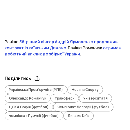
Раніше
36-річний вінгер Андрій Ярмоленко продовжив
контракт із київським Динамо
. Раніше Романчук
отримав
дебютний виклик до збірної України
.
Поділитись
Українська Премʼєр-ліга (УПЛ)
Новини Спорту
Олександр Романчук
трансфери
Університатя
ЦСКА Софія (футбол)
Чемпіонат Болгарії (футбол)
чемпіонат Румунії (футбол)
Динамо Київ