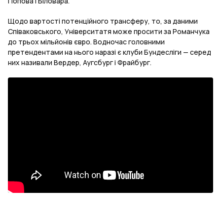
Попова і Біловара.
Щодо вартості потенційного трансферу, то, за даними
Співаковського, Університатя може просити за Романчука
до трьох мільйонів євро. Водночас головними
претендентами на нього наразі є клуби Бундесліги — серед
них називали Вердер, Аугсбург і Фрайбург.