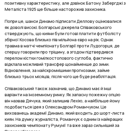
позитивну характеристику, але дзвінок Батону Забергджі з
Металіста 1925 ще більше насторожив захисника.
Попри це, шанси Динамо підписати Деллову оцінювалися
як доволі високі. Болгарські джерела Співаковського
стверджують, що кияни були готові платити футболісту
збірної Косова близько пів мільйона євро на рік. Однак
травма в матчі чемпіонату Болгарії проти Лудогорця, де
спершу говорили про тріщину, а згодом підтвердився
перелом кістки гомілкостопового суглоба, фактично
відклала можливий трансфер щонайменше до зими.
Відновлення, за найскромнішими прогнозами, займе
близько трьох місяців, після чого ще буде реабілітація.
Співаковський також зазначив, що Динамо має й інші
варіанти на іноземному ринку. Як запасну пожежну опцію
він назвав Дячука, який залишив Лехію, а найбільше йому
подобається ідея з Олександром Романчуком. Це
вихованець академії Динамо, який входить до шорт-листа
киян. На думку журналіста, Романчук є одним із найкращих
захисників чемпіонату Румунії та вже зараз сильніший за