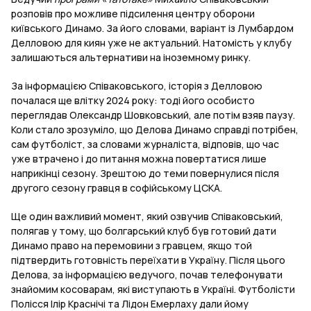
розповів про можливе підсилення центру оборони
київського Динамо. За його словами, варіант із Лумбардом
Делловою для киян уже не актуальний. Натомість у клубу
залишаються альтернативи на іноземному ринку.
За інформацією Співаковського, історія з Делловою
почалася ще влітку 2024 року: тоді його особисто
переглядав Олександр Шовковський, але потім взяв паузу.
Коли стало зрозуміло, що Делова Динамо справді потрібен,
сам футболіст, за словами журналіста, відповів, що час
уже втрачено і до питання можна повертатися лише
наприкінці сезону. Зрештою до теми повернулися після
другого сезону гравця в софійському ЦСКА.
Ще один важливий момент, який озвучив Співаковський,
полягав у тому, що болгарський клуб був готовий дати
Динамо право на перемовини з гравцем, якщо той
підтвердить готовність переїхати в Україну. Після цього
Делова, за інформацією ведучого, почав телефонувати
знайомим косоварам, які виступають в Україні. Футболісти
Полісся Ілір Краснічі та Лідон Емерлаху дали йому