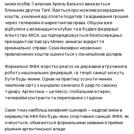
низки клубів. Її власник Аріель Вальєхо вважається
близьким другом Тапії. Йдеться про можливі розкрадання
коштів, ухилення від сплати податків та відмивання грошей
через телевізійні й маркетингові права. Обшуки вже
відбулися у вісімнадцяти клубах та в будівлі федерації.
Агентство ARCA, що підпорядковується безпосередньо
президентові Хав’єру Мілею, вимагає відкриття
кримінальної справи. Сума ймовірно незаконно
привласнених коштів оцінюється у сім мільйонів доларів.
Формально ФІФА жорстко реагує на державне втручання в
роботу національних федерацій, і в теорії санкції можуть
бути будь-якими. Однак на практиці усунути чинних
чемпіонів світу з мундіалю означало б удар по самому
турніру. Аргентина — це Мессі, глобальний інтерес,
телевізійні контракти та переповнені стадіони.
Саме тому найбільш імовірний сценарій — кадрові зміни в
керівництві АФА без будь-яких спортивних санкцій. ФІФА, як
очікується, обмежиться формальними заявами й прийме
рішення аргентинської влади.