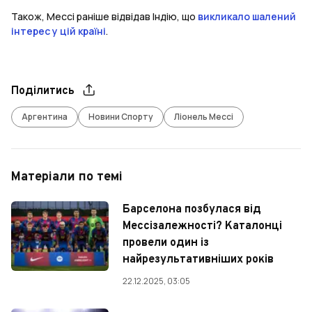
Також, Мессі раніше відвідав Індію, що
викликало шалений
інтерес у цій країні
.
Поділитись
Аргентина
Новини Спорту
Ліонель Мессі
Матеріали по темі
Барселона позбулася від
Мессізалежності? Каталонці
провели один із
найрезультативніших років
22.12.2025, 03:05