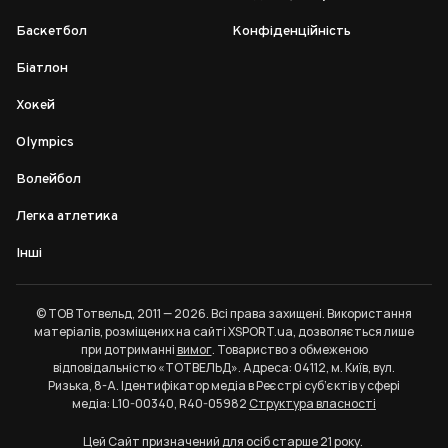
Баскетбол
Конфіденційність
Біатлон
Хокей
Olympics
Волейбол
Легка атлетика
Інші
© ТОВ Тотвельд, 2011 — 2026. Всі права захищені. Використання
матеріалів, розміщених на сайті XSPORT.ua, дозволяється лише
при дотриманні
вимог
. Товариство з обмеженою
відповідальністю «ТОТВЕЛЬД». Адреса: 04112, м. Київ, вул.
Ризька, 8-А. Ідентифікатор медіа в Реєстрі суб’єктів у сфері
медіа: L10-00340, R40-05982
Структура власності
Цей Сайт призначений для осіб старше 21 року.