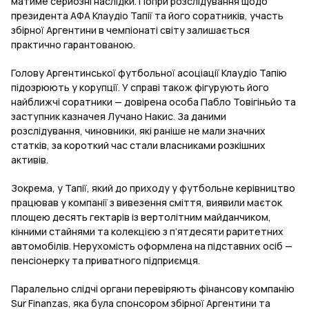
матиме серйозні наслідки. Попри розслідування щодо
президента АФА Клаудіо Тапії та його соратників, участь
збірної Аргентини в чемпіонаті світу залишається
практично гарантованою.
Голову Аргентинської футбольної асоціації Клаудіо Тапію
підозрюють у корупції. У справі також фігурують його
найближчі соратники — довірена особа Пабло Товігіньйо та
заступник казначея Лучано Накис. За даними
розслідування, чиновники, які раніше не мали значних
статків, за короткий час стали власниками розкішних
активів.
Зокрема, у Тапії, який до приходу у футбольне керівництво
працював у компанії з вивезення сміття, виявили маєток
площею десять гектарів із вертолітним майданчиком,
кінними стайнями та колекцією з п’ятдесяти раритетних
автомобілів. Нерухомість оформлена на підставних осіб —
пенсіонерку та приватного підприємця.
Паралельно слідчі органи перевіряють фінансову компанію
Sur Finanzas, яка була спонсором збірної Аргентини та