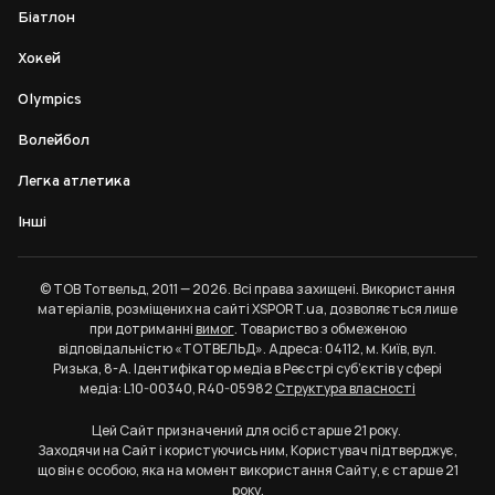
Біатлон
Хокей
Olympics
Волейбол
Легка атлетика
Інші
© ТОВ Тотвельд, 2011 — 2026. Всі права захищені. Використання
матеріалів, розміщених на сайті XSPORT.ua, дозволяється лише
при дотриманні
вимог
. Товариство з обмеженою
відповідальністю «ТОТВЕЛЬД». Адреса: 04112, м. Київ, вул.
Ризька, 8-А. Ідентифікатор медіа в Реєстрі суб’єктів у сфері
медіа: L10-00340, R40-05982
Структура власності
Цей Сайт призначений для осіб старше 21 року.
Заходячи на Сайт і користуючись ним, Користувач підтверджує,
що він є особою, яка на момент використання Сайту, є старше 21
року.