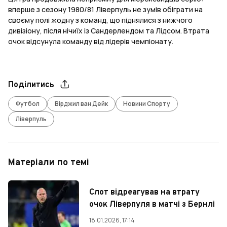
вперше з сезону 1980/81 Ліверпуль не зумів обіграти на
своєму полі жодну з команд, що піднялися з нижчого
дивізіону, після нічиїх із Сандерлендом та Лідсом. Втрата
очок відсунула команду від лідерів чемпіонату.
Поділитись
Футбол
Вірджил ван Дейк
Новини Спорту
Ліверпуль
Матеріали по темі
Слот відреагував на втрату
очок Ліверпуля в матчі з Бернлі
18.01.2026, 17:14