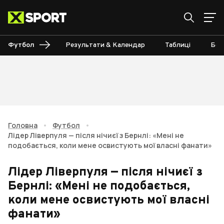
Футбол
Результати & Календар
Таблиці
Бом
Головна
•
Футбол
•
Лідер Ліверпуля — після нічиєї з Бернлі: «Мені не
подобається, коли мене освистують мої власні фанати»
Лідер Ліверпуля — після нічиєї з
Бернлі: «Мені не подобається,
коли мене освистують мої власні
фанати»