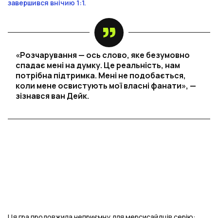
завершився внічию 1:1.
«Розчарування — ось слово, яке безумовно
спадає мені на думку. Це реальність, нам
потрібна підтримка. Мені не подобається,
коли мене освистують мої власні фанати», —
зізнався ван Дейк.
Ця гра продовжила неприємну для мерсисайдців серію: