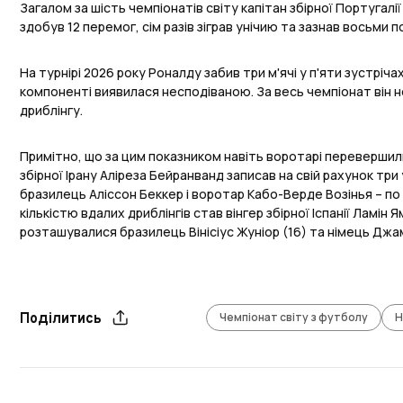
Загалом за шість чемпіонатів світу капітан збірної Португалії 
здобув 12 перемог, сім разів зіграв унічию та зазнав восьми п
На турнірі 2026 року Роналду забив три м'ячі у п'яти зустріч
компоненті виявилася несподіваною. За весь чемпіонат він 
дриблінгу.
Примітно, що за цим показником навіть воротарі перевершил
збірної Ірану Аліреза Бейранванд записав на свій рахунок три
бразилець Аліссон Беккер і воротар Кабо-Верде Возінья – по
кількістю вдалих дриблінгів став вінгер збірної Іспанії Ламін Я
розташувалися бразилець Вінісіус Жуніор (16) та німець Джам
Чемпіонат світу з футболу
Н
Поділитись