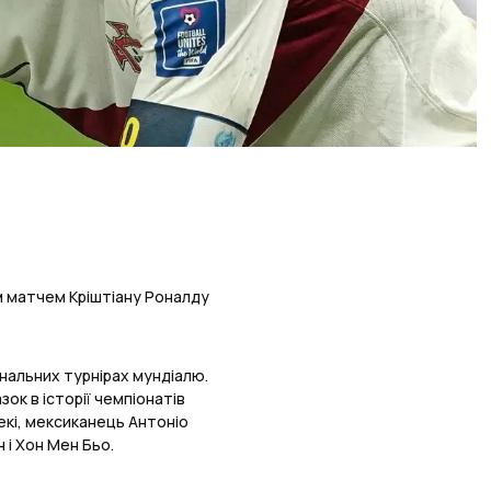
нім матчем Кріштіану Роналду
нальних турнірах мундіалю.
ок в історії чемпіонатів
екі, мексиканець Антоніо
 і Хон Мен Бьо.