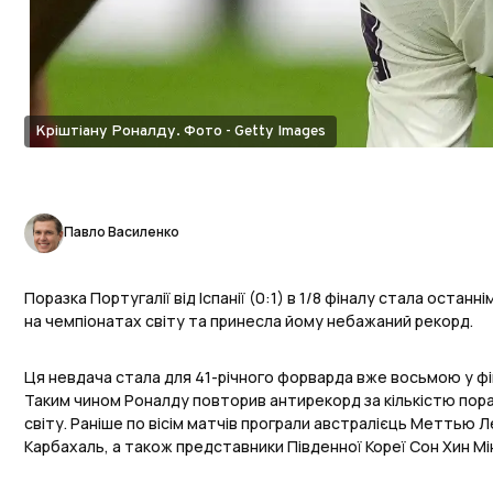
Кріштіану Роналду. Фото - Getty Images
Павло Василенко
Поразка Португалії від Іспанії (0:1) в 1/8 фіналу стала остан
на чемпіонатах світу та принесла йому небажаний рекорд.
Ця невдача стала для 41-річного форварда вже восьмою у фі
Таким чином Роналду повторив антирекорд за кількістю пораз
світу. Раніше по вісім матчів програли австралієць Меттью Л
Карбахаль, а також представники Південної Кореї Сон Хин Мін