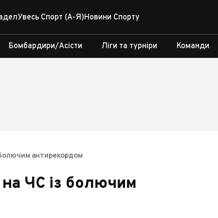
адел
Увесь Спорт (А-Я)
Новини Спорту
Бомбардири/Асісти
Ліги та турніри
Команди
з болючим антирекордом
 на ЧС із болючим