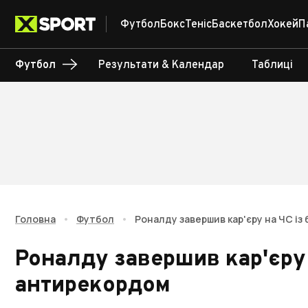
Футбол
Бокс
Теніс
Баскетбол
Хокей
П
Футбол
Результати & Календар
Таблиці
Головна
•
Футбол
•
Роналду завершив кар'єру на ЧС і
Роналду завершив кар'єру
антирекордом