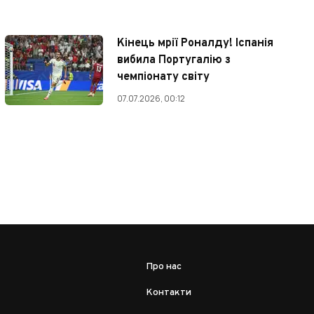
Кінець мрії Роналду! Іспанія
вибила Португалію з
чемпіонату світу
07.07.2026, 00:12
Про нас
Контакти