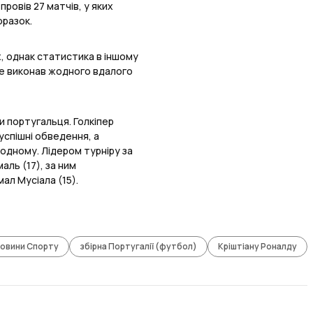
провів 27 матчів, у яких
оразок.
ах, однак статистика в іншому
не виконав жодного вдалого
и португальця. Голкіпер
 успішні обведення, а
 одному. Лідером турніру за
маль (17), за ним
ал Мусіала (15).
овини Спорту
збірна Португалії (футбол)
Кріштіану Роналду