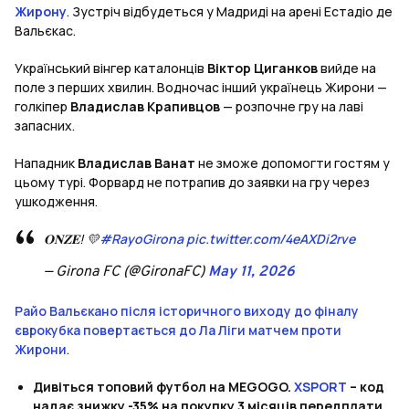
Жирону
. Зустріч відбудеться у Мадриді на арені Естадіо де
Вальєкас.
Український вінгер каталонців
Віктор Циганков
вийде на
поле з перших хвилин. Водночас інший українець Жирони —
голкіпер
Владислав Крапивцов
— розпочне гру на лаві
запасних.
Нападник
Владислав Ванат
не зможе допомогти гостям у
цьому турі. Форвард не потрапив до заявки на гру через
ушкодження.
𝐎𝐍𝐙𝐄! 💛
#RayoGirona
pic.twitter.com/4eAXDi2rve
— Girona FC (@GironaFC)
May 11, 2026
Райо Вальєкано після історичного виходу до фіналу
єврокубка повертається до Ла Ліги матчем проти
Жирони
.
Дивіться топовий футбол на MEGOGO.
XSPORT
– код
надає знижку -35% на покупку 3 місяців передплати