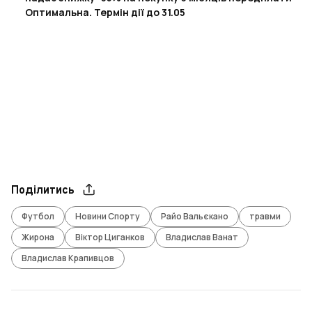
Оптимальна. Термін дії до 31.05
Поділитись
Футбол
Новини Спорту
Райо Вальєкано
травми
Жирона
Віктор Циганков
Владислав Ванат
Владислав Крапивцов