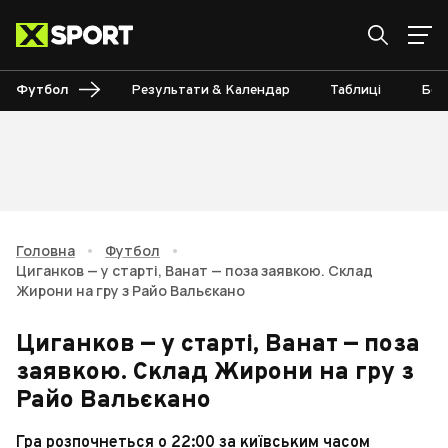
Футбол
Результати & Календар
Таблиці
Бом
Головна
•
Футбол
•
Циганков — у старті, Ванат — поза заявкою. Склад
Жирони на гру з Райо Вальєкано
Циганков — у старті, Ванат — поза
заявкою. Склад Жирони на гру з
Райо Вальєкано
Гра розпочнеться о 22:00 за київським часом