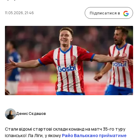
11.05.2026, 21:46
Підписатися в
Денис Сєдашов
Стали відомі стартові склади команд на матч 35-го туру
іспанської Ла Ліги, у якому
Райо Вальєкано
прийматиме