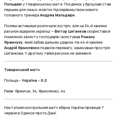
Польщею
у товариському матчі. Поєдинок у Вроцлаві став
першим для синьо-жовтих під керівництвом нового
головного тренера
Андреа Мальдери
.
Поляки активніше розпочали зустріч, але на 34-й хвилині
рахунок відкрили українці —
Віктор Циганков
скористався
помилкою захисту господарів і асистував
Роману
Яремчуку
, який забив дальнім ударом. На 44-й хвилині
Андрій Ярмоленко
подвоїв перевагу, замкнувши простріл
Циганкова. У другому таймі рахунок не змінився.
Товариський матч
Польща –
Україна
–
0:2
Голи
: Яремчук, 34, Ярмоленко, 44
Наступний контрольний матч збірна України проведе 7
червня в Оденсе проти Данії.