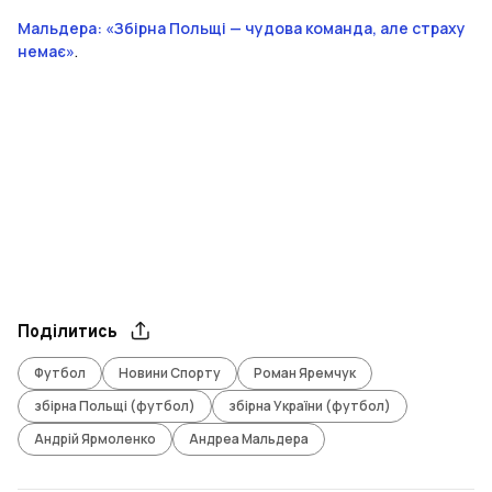
Мальдера: «Збірна Польщі — чудова команда, але страху
немає»
.
Поділитись
Футбол
Новини Спорту
Роман Яремчук
збірна Польщі (футбол)
збірна України (футбол)
Андрій Ярмоленко
Андреа Мальдера