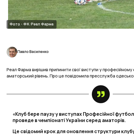
Фото - ФК Реал Фарма
Павло Василенко
Реал Фарма вирішив припинити свої виступи у професійному 
аматорський рівень. Про це повідомила пресслужба одесько
«Клуб бере паузу у виступах Професійної футболь
проведе в чемпіонаті України серед аматорів.
Це свідомий крок для оновлення структури клуб