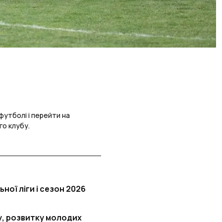
футболі і перейти на
го клубу.
ної ліги і сезон 2026
у, розвитку молодих