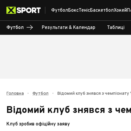
Футбол
Бокс
Теніс
Баскетбол
Хокей
П
Футбол
Результати & Календар
Таблиці
Головна
•
Футбол
•
Відомий клуб знявся з чемпіонату 
Відомий клуб знявся з чем
Клуб зробив офіційну заяву