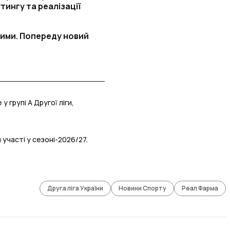
тингу та реалізації
шими. Попереду новий
 групі А Другої ліги,
 участі у сезоні-2026/27.
Друга ліга України
Новини Спорту
Реал Фарма