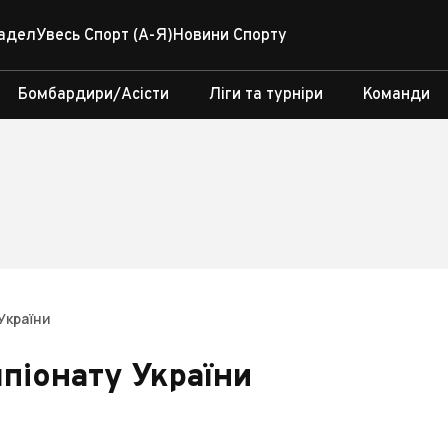
адел
Увесь Спорт (А-Я)
Новини Спорту
Бомбардири/Асісти
Ліги та турніри
Команди
України
піонату України