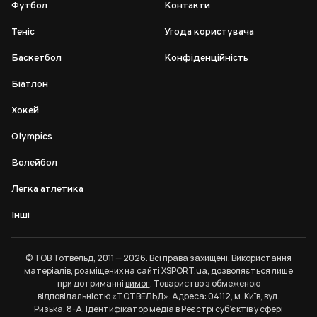
Футбол
Контакти
Теніс
Угода користувача
Баскетбол
Конфіденційність
Біатлон
Хокей
Olympics
Волейбол
Легка атлетика
Інші
© ТОВ Тотвельд, 2011 — 2026. Всі права захищені. Використання
матеріалів, розміщених на сайті XSPORT.ua, дозволяється лише
при дотриманні
вимог
. Товариство з обмеженою
відповідальністю «ТОТВЕЛЬД». Адреса: 04112, м. Київ, вул.
Ризька, 8-А. Ідентифікатор медіа в Реєстрі суб’єктів у сфері