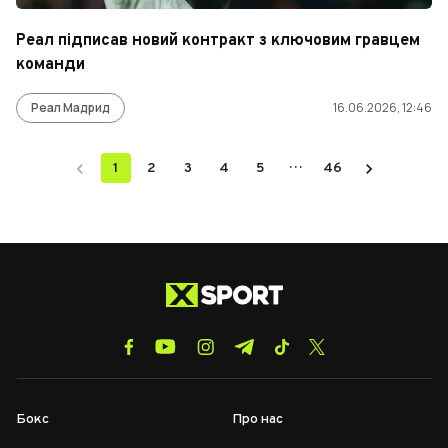
Реал підписав новий контракт з ключовим гравцем
команди
Реал Мадрид
16.06.2026, 12:46
…
1
2
3
4
5
46
Бокс
Про нас