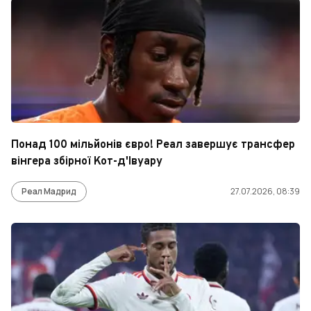
Понад 100 мільйонів євро! Реал завершує трансфер
вінгера збірної Кот-д'Івуару
Реал Мадрид
27.07.2026, 08:39