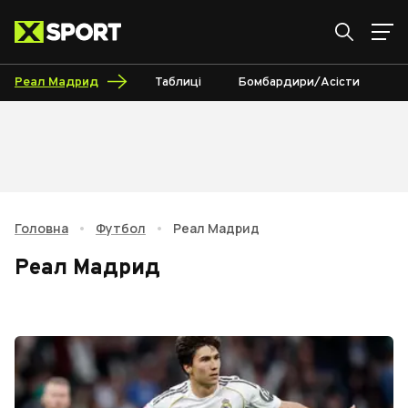
Реал Мадрид
Таблиці
Бомбардири/Асісти
К
Головна
•
Футбол
•
Реал Мадрид
Реал Мадрид