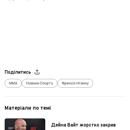
Поділитись
ММА
Новини Спорту
Френсіс Нганну
Матеріали по темі
Дейна Вайт жорстко закрив