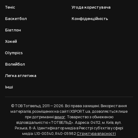
Теніс
Угода користувача
Баскетбол
Конфіденційність
Біатлон
Хокей
Olympics
Волейбол
Легка атлетика
Інші
© ТОВ Тотвельд, 2011 — 2026. Всі права захищені. Використання
матеріалів, розміщених на сайті XSPORT.ua, дозволяється лише
при дотриманні
вимог
. Товариство з обмеженою
відповідальністю «ТОТВЕЛЬД». Адреса: 04112, м. Київ, вул.
Ризька, 8-А. Ідентифікатор медіа в Реєстрі суб’єктів у сфері
медіа: L10-00340, R40-05982
Структура власності