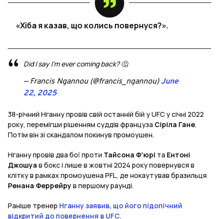
«Хіба я казав, що колись повернуся?».
Did I say I'm ever coming back? 🤔
— Francis Ngannou (@francis_ngannou)
June
22, 2025
38-річний Нганну провів свій останній бій у UFC у січні 2022
року, перемігши рішенням суддів француза
Сіріла Гане
.
Потім він зі скандалом покинув промоушен.
Нганну провів два бої проти
Тайсона Ф'юрі
та
Ентоні
Джошуа
в бокс і лише в жовтні 2024 року повернувся в
клітку в рамках промоушена PFL, де нокаутував бразильця
Ренана Феррейру
в першому раунді.
Раніше тренер
Нганну заявив, що його підопічний
відкритий до повернення в UFC
.