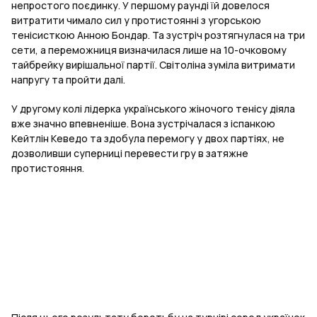
непростого поєдинку. У першому раунді їй довелося
витратити чимало сил у протистоянні з угорською
тенісисткою Анною Бондар. Та зустріч розтягнулася на три
сети, а переможниця визначилася лише на 10-очковому
тайбрейку вирішальної партії. Світоліна зуміла витримати
напругу та пройти далі.
У другому колі лідерка українського жіночого тенісу діяла
вже значно впевненіше. Вона зустрічалася з іспанкою
Кейтлін Кеведо та здобула перемогу у двох партіях, не
дозволивши суперниці перевести гру в затяжне
протистояння.