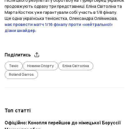
Після цього результату боротьбу на турнірі серед українок
продовжують одразу три представниці. Еліна Світоліна та
Марта Костюк уже гарантували собі участь в 1/8 фіналу.
Ще одна українська тенісистка, Олександра Олійникова,
має провести матч 1/16 фіналу проти «нейтральної»
діани шнайдер
.
Поділитись
Теніс
Новини Спорту
Еліна Світоліна
Roland Garros
Топ статті
Офіційно: Конопля перейшов до німецької Боруссії