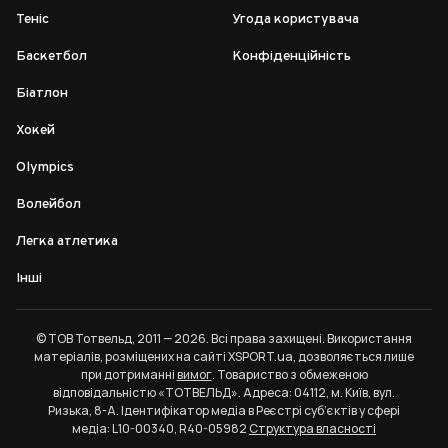
Теніс
Угода користувача
Баскетбол
Конфіденційність
Біатлон
Хокей
Olympics
Волейбол
Легка атлетика
Інші
© ТОВ Тотвельд, 2011 — 2026. Всі права захищені. Використання
матеріалів, розміщених на сайті XSPORT.ua, дозволяється лише
при дотриманні
вимог
. Товариство з обмеженою
відповідальністю «ТОТВЕЛЬД». Адреса: 04112, м. Київ, вул.
Ризька, 8-А. Ідентифікатор медіа в Реєстрі суб’єктів у сфері
медіа: L10-00340, R40-05982
Структура власності