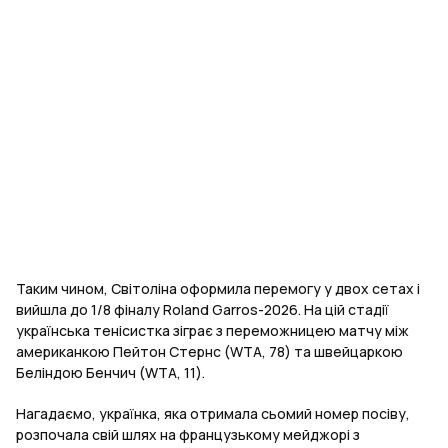
Таким чином, Світоліна оформила перемогу у двох сетах і
вийшла до 1/8 фіналу Roland Garros-2026. На цій стадії
українська тенісистка зіграє з переможницею матчу між
американкою Пейтон Стернс (WTA, 78) та швейцаркою
Беліндою Бенчич (WTA, 11).
Нагадаємо, українка, яка отримала сьомий номер посіву,
розпочала свій шлях на французькому мейджорі з