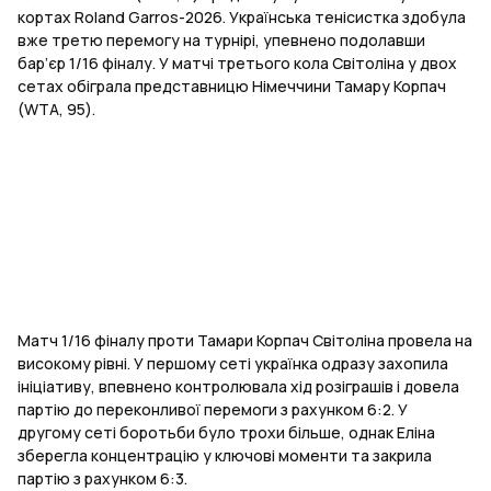
кортах Roland Garros-2026. Українська тенісистка здобула
вже третю перемогу на турнірі, упевнено подолавши
бар’єр 1/16 фіналу. У матчі третього кола Світоліна у двох
сетах обіграла представницю Німеччини Тамару Корпач
(WTA, 95).
Матч 1/16 фіналу проти Тамари Корпач Світоліна провела на
високому рівні. У першому сеті українка одразу захопила
ініціативу, впевнено контролювала хід розіграшів і довела
партію до переконливої перемоги з рахунком 6:2. У
другому сеті боротьби було трохи більше, однак Еліна
зберегла концентрацію у ключові моменти та закрила
партію з рахунком 6:3.