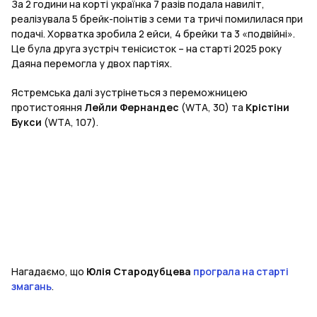
За 2 години на корті українка 7 разів подала навиліт,
реалізувала 5 брейк-поінтів з семи та тричі помилилася при
подачі. Хорватка зробила 2 ейси, 4 брейки та 3 «подвійні».
Це була друга зустріч тенісисток – на старті 2025 року
Даяна перемогла у двох партіях.
Ястремська далі зустрінеться з переможницею
протистояння
Лейли Фернандес
(WTA, 30) та
Крістіни
Букси
(WTA, 107).
Нагадаємо, що
Юлія Стародубцева
програла на старті
змагань
.