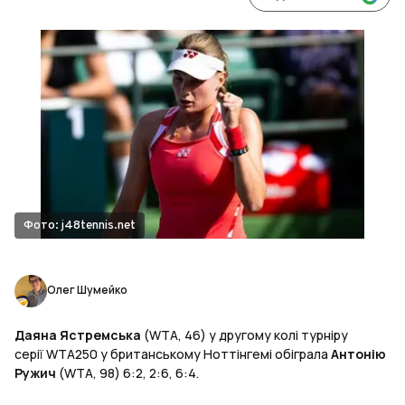
Фото: j48tennis.net
Олег Шумейко
Даяна Ястремська
(WTA, 46) у другому колі турніру
серії WTA250 у британському Ноттінгемі обіграла
Антонію
Ружич
(WTA, 98) 6:2, 2:6, 6:4.