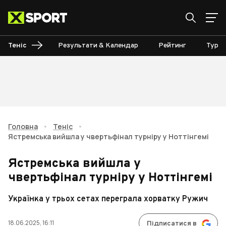
Теніс
Результати & Календар
Рейтинг
Турні
Головна
•
Теніс
•
Ястремська вийшла у чвертьфінал турніру у Ноттінгемі
Ястремська вийшла у
чвертьфінал турніру у Ноттінгемі
Українка у трьох сетах переграла хорватку Ружич
18.06.2025, 16:11
Підписатися в