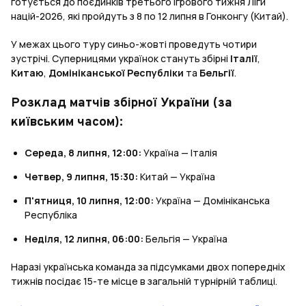
готується до поєдинків третього ігрового тижня Ліги
націй-2026, які пройдуть з 8 по 12 липня в Гонконгу (Китай).
У межах цього туру синьо-жовті проведуть чотири
зустрічі. Суперницями українок стануть збірні
Італії
,
Китаю
,
Домініканської Республіки
та
Бельгії
.
Розклад матчів збірної України (за
київським часом):
Середа, 8 липня, 12:00:
Україна — Італія
Четвер, 9 липня, 15:30:
Китай — Україна
П'ятниця, 10 липня, 12:00:
Україна — Домініканська
Республіка
Неділя, 12 липня, 06:00:
Бельгія — Україна
Наразі українська команда за підсумками двох попередніх
тижнів посідає 15-те місце в загальній турнірній таблиці.