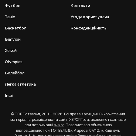
Футбол
Контакти
Теніс
Угода користувача
Баскетбол
Конфіденційність
Біатлон
Хокей
Olympics
Волейбол
Легка атлетика
Інші
© ТОВ Тотвельд, 2011 — 2026. Всі права захищені. Використання
матеріалів, розміщених на сайті XSPORT.ua, дозволяється лише
при дотриманні
вимог
. Товариство з обмеженою
відповідальністю «ТОТВЕЛЬД». Адреса: 04112, м. Київ, вул.
Ризька, 8-А. Ідентифікатор медіа в Реєстрі суб’єктів у сфері