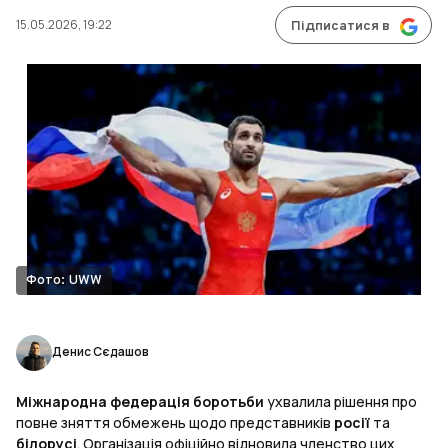
15.05.2026, 19:22
Підписатися в
Фото: UWW
Денис Сєдашов
Міжнародна федерація боротьби
ухвалила рішення про
повне зняття обмежень щодо представників
росії
та
білорусі
. Організація офіційно відновила членство цих