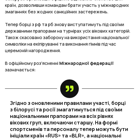
країн, дозволивши командам брати участь у міжнародних
змаганнях без жодних санкційних застережень.
Тепер борці з рф та рб знову виступатимуть під своїми
державними прапорами на турнірах усіх вікових категорій.
Також скасовано заборону на використання національної
символіки на екіпіруванні та виконання гімнів під час
церемоній нагородження.
В офіційному роз'ясненні
Міжнародної федерації
зазначається:
Згідно з оновленими правилами участі, борці
з білорусі та росії змагатимуться під своїми
національними прапорами на всіх рівнях
вікових груп, включаючи старшу. На формі
спортсменів та персоналу тепер можуть бути
ініціали країн «RUS» та «BLR», а національні