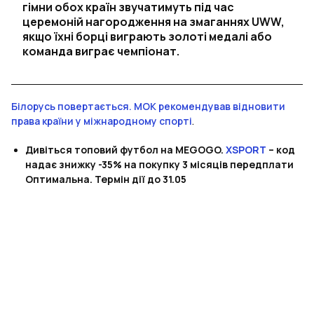
гімни обох країн звучатимуть під час
церемоній нагородження на змаганнях UWW,
якщо їхні борці виграють золоті медалі або
команда виграє чемпіонат.
Білорусь повертається. МОК рекомендував відновити
права країни у міжнародному спорті
.
Дивіться топовий футбол на MEGOGO.
XSPORT
– код
надає знижку -35% на покупку 3 місяців передплати
Оптимальна. Термін дії до 31.05