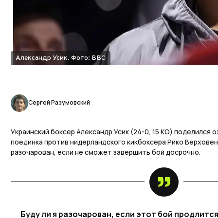
Александр Усик. Фото: BBC
Сергей Разумовский
Украинский боксер Александр Усик (24-0, 15 КО) поделился
поединка против нидерландского кикбоксера Рико Верховена
разочарован, если не сможет завершить бой досрочно.
Буду ли я разочарован, если этот бой продлится 