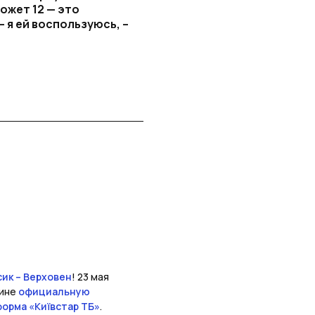
ожет 12 — это
 я ей воспользуюсь, –
ик – Верховен
! 23 мая
аине
официальную
орма «Київстар ТБ»
.