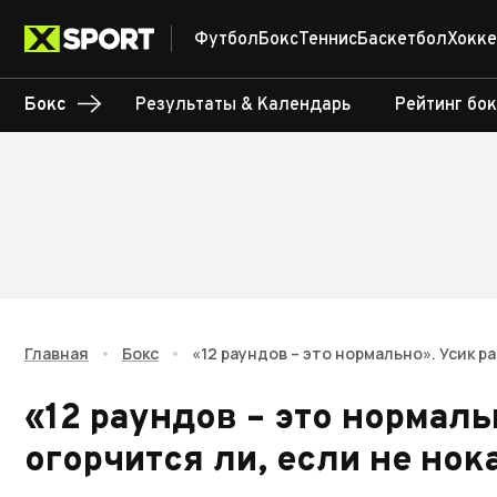
Футбол
Бокс
Теннис
Баскетбол
Хокке
Бокс
Результаты & Календарь
Рейтинг бо
Главная
•
Бокс
•
«12 раундов – это нормально». Усик р
«12 раундов – это нормаль
огорчится ли, если не но