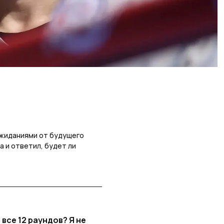
 ожиданиями от будущего
 и ответил, будет ли
все 12 раундов? Я не