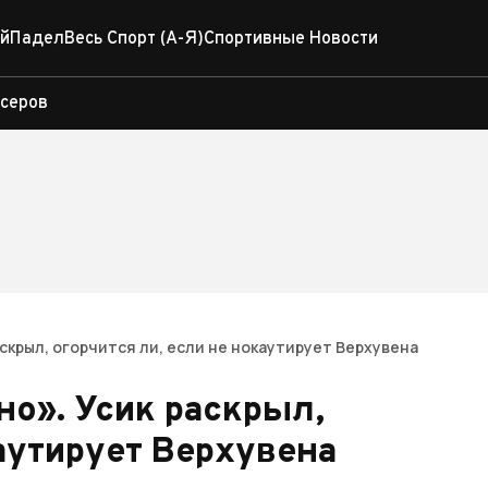
й
Падел
Весь Спорт (А-Я)
Спортивные Новости
ксеров
аскрыл, огорчится ли, если не нокаутирует Верхувена
но». Усик раскрыл,
каутирует Верхувена