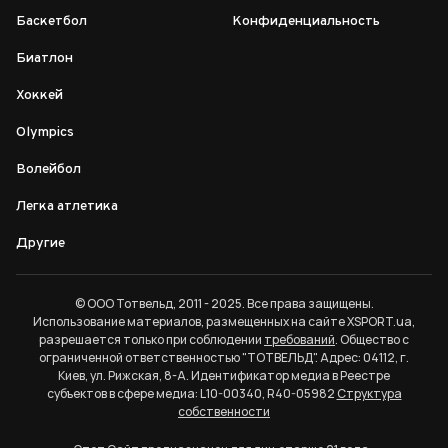
Баскетбол
Конфиденциальность
Биатлон
Хоккей
Olympics
Волейбол
Легка атлетика
Другие
© ООО Тотвельд, 2011 - 2025. Все права защищены.
Использование материалов, размещенных на сайте XSPORT.ua,
разрешается только при соблюдении
требований
. Общество с
ограниченной ответственностью "ТОТВЕЛЬД". Адрес: 04112, г.
Киев, ул. Рижская, 8-А. Идентификатор медиа в Реестре
субъектов в сфере медиа: L10-00340, R40-05982
Структура
собственности