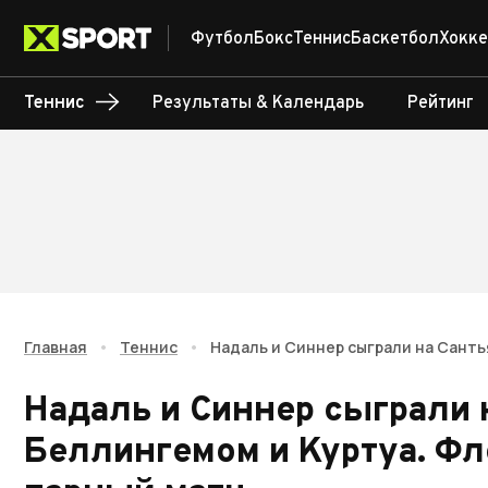
Футбол
Бокс
Теннис
Баскетбол
Хокке
Теннис
Результаты & Календарь
Рейтинг
Главная
•
Теннис
•
Надаль и Синнер сыграли на Санть
Надаль и Синнер сыграли 
Беллингемом и Куртуа. Фл