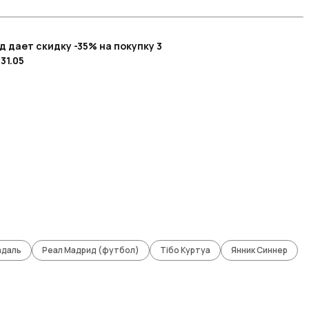
д дает скидку -35% на покупку 3
31.05
адаль
Реал Мадрид (футбол)
Тібо Куртуа
Янник Синнер