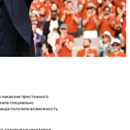
у накануне престижного
еала специально
ранда получили возможность
.
ла, которые на некоторое