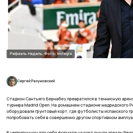
Рафаэль Надаль. Фото: Instagra
Сергей Разумовский
Стадион Сантьяго Бернабеу превратился в теннисную арен
турнира Madrid Open. На домашнем стадионе мадридского Р
оборудовали грунтовый корт, где футболисты испанского г
попробовать себя в совершенно другом спортивном амплуа
В непривычном для себя формате на корт вышли звезды Реа