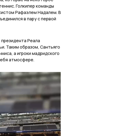
теннис. Голкипер команды
исистом Рафаэлем Надалем. В
ъединился в пару с первой
 президента Реала
ьи. Таким образом, Сантьяго
ниса, а игроки мадридского
себя атмосфере.