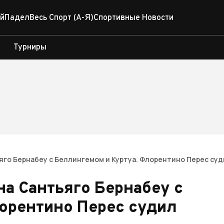
й
Падел
Весь Спорт (А-Я)
Спортивные Новости
Турниры
яго Бернабеу с Беллингемом и Куртуа. Флорентино Перес суд
на Сантьяго Бернабеу с
орентино Перес судил