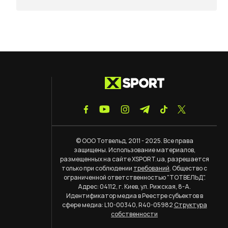
© ООО Тотвельд, 2011 - 2025. Все права
защищены. Использование материалов,
размещенных на сайте XSPORT.ua, разрешается
только при соблюдении
требований
. Общество с
ограниченной ответственностью "ТОТВЕЛЬД".
Адрес: 04112, г. Киев, ул. Рижская, 8-А.
Идентификатор медиа в Реестре субъектов в
сфере медиа: L10-00340, R40-05982
Структура
собственности