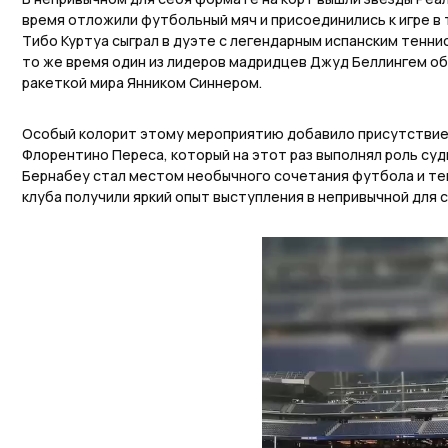
время отложили футбольный мяч и присоединились к игре в 
Тибо Куртуа сыграл в дуэте с легендарным испанским тенн
то же время один из лидеров мадридцев Джуд Беллингем об
ракеткой мира Янником Синнером.
Особый колорит этому мероприятию добавило присутствие
Флорентино Переса, который на этот раз выполнял роль суд
Бернабеу стал местом необычного сочетания футбола и тен
клуба получили яркий опыт выступления в непривычной для 