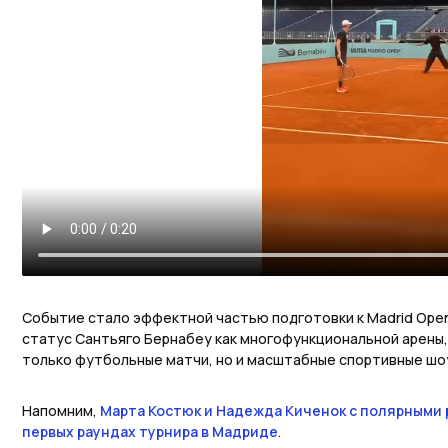
Событие стало эффектной частью подготовки к Madrid Open
статус Сантьяго Бернабеу как многофункциональной арены,
только футбольные матчи, но и масштабные спортивные шоу
Напомним,
Марта Костюк и Надежда Киченок с полярными 
первых раундах турнира в Мадриде
.