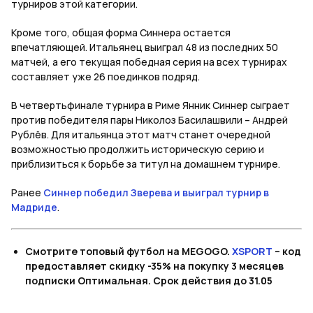
турниров этой категории.
Кроме того, общая форма Синнера остается
впечатляющей. Итальянец выиграл 48 из последних 50
матчей, а его текущая победная серия на всех турнирах
составляет уже 26 поединков подряд.
В четвертьфинале турнира в Риме Янник Синнер сыграет
против победителя пары Николоз Басилашвили – Андрей
Рублёв. Для итальянца этот матч станет очередной
возможностью продолжить историческую серию и
приблизиться к борьбе за титул на домашнем турнире.
Ранее
Синнер победил Зверева и выиграл турнир в
Мадриде
.
Смотрите топовый футбол на MEGOGO.
XSPORT
– код
предоставляет скидку -35% на покупку 3 месяцев
подписки Оптимальная. Срок действия до 31.05