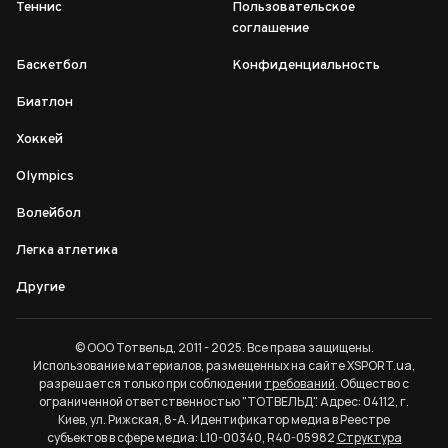
Теннис
Пользовательское
соглашение
Баскетбол
Конфиденциальность
Биатлон
Хоккей
Olympics
Волейбол
Легка атлетика
Другие
© ООО Тотвельд, 2011 - 2025. Все права защищены.
Использование материалов, размещенных на сайте XSPORT.ua,
разрешается только при соблюдении
требований
. Общество с
ограниченной ответственностью "ТОТВЕЛЬД". Адрес: 04112, г.
Киев, ул. Рижская, 8-А. Идентификатор медиа в Реестре
субъектов в сфере медиа: L10-00340, R40-05982
Структура