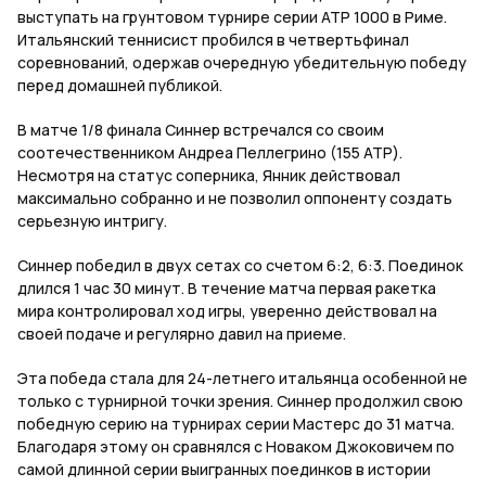
выступать на грунтовом турнире серии ATP 1000 в Риме.
Итальянский теннисист пробился в четвертьфинал
соревнований, одержав очередную убедительную победу
перед домашней публикой.
В матче 1/8 финала Синнер встречался со своим
соотечественником Андреа Пеллегрино (155 ATP).
Несмотря на статус соперника, Янник действовал
максимально собранно и не позволил оппоненту создать
серьезную интригу.
Синнер победил в двух сетах со счетом 6:2, 6:3. Поединок
длился 1 час 30 минут. В течение матча первая ракетка
мира контролировал ход игры, уверенно действовал на
своей подаче и регулярно давил на приеме.
Эта победа стала для 24-летнего итальянца особенной не
только с турнирной точки зрения. Синнер продолжил свою
победную серию на турнирах серии Мастерс до 31 матча.
Благодаря этому он сравнялся с Новаком Джоковичем по
самой длинной серии выигранных поединков в истории