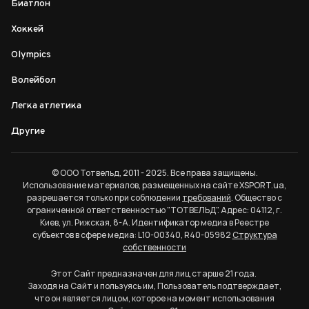
Биатлон
Хоккей
Olympics
Волейбол
Легка атлетика
Другие
© ООО Тотвельд, 2011 - 2025. Все права защищены.
Использование материалов, размещенных на сайте XSPORT.ua,
разрешается только при соблюдении
требований
. Общество с
ограниченной ответственностью "ТОТВЕЛЬД". Адрес: 04112, г.
Киев, ул. Рижская, 8-А. Идентификатор медиа в Реестре
субъектов в сфере медиа: L10-00340, R40-05982
Структура
собственности
Этот Сайт предназначен для лиц старше 21 года.
Заходя на Сайт и пользуясь им, Пользователь подтверждает,
что он является лицом, которое на момент использования