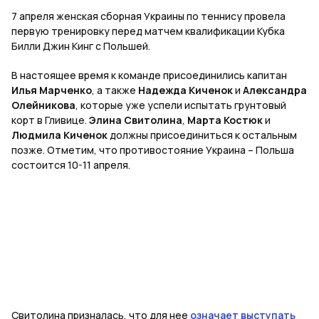
7 апреля женская сборная Украины по теннису провела
первую тренировку перед матчем квалификации Кубка
Билли Джин Кинг с Польшей.
В настоящее время к команде присоединились капитан
Илья Марченко
, а также
Надежда Киченок
и
Александра
Олейникова
, которые уже успели испытать грунтовый
корт в Гливице.
Элина Свитолина
,
Марта Костюк
и
Людмила Киченок
должны присоединиться к остальным
позже. Отметим, что противостояние Украина – Польша
состоится 10-11 апреля.
Свитолина призналась, что для нее
означает выступать