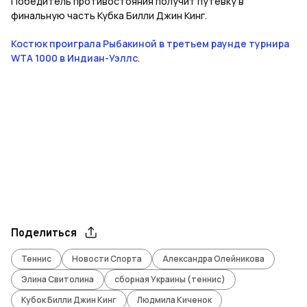
Победитель противостояния получит путевку в
финальную часть Кубка Билли Джин Кинг.
Костюк проиграла Рыбакиной в третьем раунде турнира
WTA 1000 в Индиан-Уэллс
.
Поделиться
Теннис
Новости Спорта
Александра Олейникова
Элина Свитолина
сборная Украины (теннис)
Кубок Билли Джин Кинг
Людмила Киченок