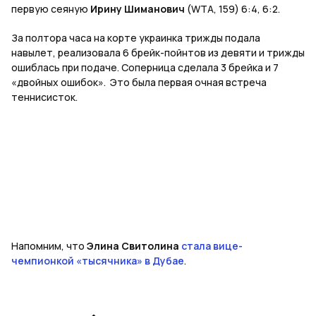
первую сеяную
Ирину Шиманович
(WTA, 159) 6:4, 6:2.
За полтора часа на корте украинка трижды подала
навылет, реализовала 6 брейк-пойнтов из девяти и трижды
ошиблась при подаче. Соперница сделала 3 брейка и 7
«двойных ошибок». Это была первая очная встреча
теннисисток.
Напомним, что
Элина Свитолина
стала вице-
чемпионкой «тысячника» в Дубае
.