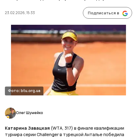
23.02.2026, 15:33
Подписаться в
Фото: btu.org.ua
Олег Шумейко
Катарина Завацкая
(WTA, 317) в финале квалификации
турнира серии Challenger в турецкой Анталье победила