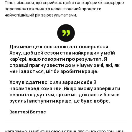
Пілот зізнався, що сприймає цей етап кар’єри як своєрідне
перезавантаження та налаштований провести
найуспішніший рік за результатами.
Для мене це щось на кшталт повернення.
Хочу, щоб цей сезон став найкращим у моїй
кар’єрі, якщо говорити про результат. Я
справді прагну звести до мінімуму речі, які, як
мені здається, міг би зробити краще.
Хочу віддати всі сили заради себе й
насамперед команди. Якщо зможу завершити
сезон із відчуттям, що не міг докласти більше
зусиль і виступити краще, це буде добре.
Валттері Боттас
Нагадаємо, майбутній сезон стане для фінського гонщика