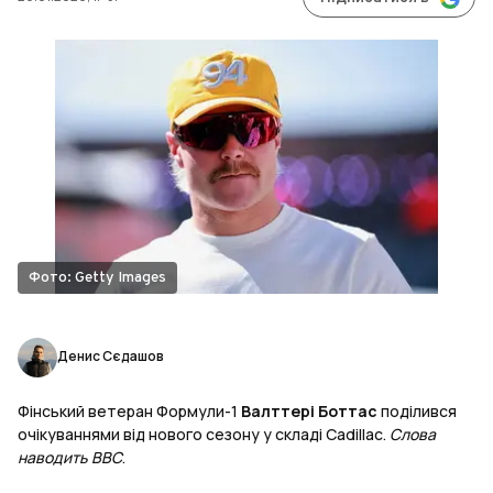
Фото: Getty Images
Денис Сєдашов
Фінський ветеран Формули-1
Валттері Боттас
поділився
очікуваннями від нового сезону у складі Cadillac.
Слова
наводить ВВС
.