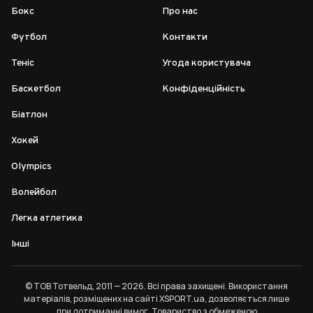
Бокс
Про нас
Футбол
Контакти
Теніс
Угода користувача
Баскетбол
Конфіденційність
Біатлон
Хокей
Olympics
Волейбол
Легка атлетика
Інші
© ТОВ Тотвельд, 2011 — 2026. Всі права захищені. Використання
матеріалів, розміщених на сайті XSPORT.ua, дозволяється лише
при дотриманні
вимог
. Товариство з обмеженою