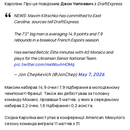
Кароліни. Про це повідомив
Джон Чепкевич
з
DraftExpress
.
NEWS: Maxim Klitschko has committed to East
Carolina, sources tell DraftExpress.
The 7’2” big man is averaging 14.9 points and 7.9
rebounds in a breakout French Espoirs season.
Has earned Betclic Élite minutes with AS Monaco and
plays for the Ukrainian Senior National Team.
pic.twitter.com/maWouhHOMq
— Jon Chepkevich (@JonChep)
May 7, 2026
Максим набирав 14,9 очки і 7,9 підбирання в молодіжному
чемпіонаті Франції. Також він дебютував за головну
команду Монако, провівши 5 матчів, у яких в середньому
набирав 2,2 очки, 1,6 підбирання і 0,2 асиста.
Східна Кароліна виступає в конференції American. Минулого
сезону команда виграла 11 матчів з 31.