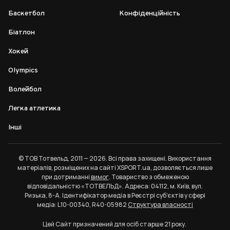
Баскетбол
Конфіденційність
Біатлон
Хокей
Olympics
Волейбол
Легка атлетика
Інші
© ТОВ Тотвельд, 2011 — 2026. Всі права захищені. Використання
матеріалів, розміщених на сайті XSPORT.ua, дозволяється лише
при дотриманні
вимог
. Товариство з обмеженою
відповідальністю «ТОТВЕЛЬД». Адреса: 04112, м. Київ, вул.
Ризька, 8-А. Ідентифікатор медіа в Реєстрі суб’єктів у сфері
медіа: L10-00340, R40-05982
Структура власності
Цей Сайт призначений для осіб старше 21 року.