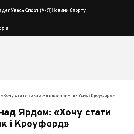
адел
Увесь Спорт (А-Я)
Новини Спорту
ерів
 «Хочу стати таким же величним, як Усик і Кроуфорд»
над Ярдом: «Хочу стати
ик і Кроуфорд»