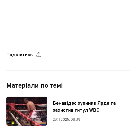
Поділитись
Матеріали по темі
Бенавідес зупинив Ярда та
захистив титул WBC
23.11.2025, 08:39