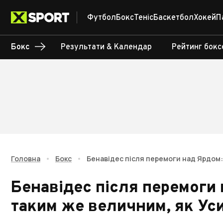
Футбол
Бокс
Теніс
Баскетбол
Хокей
П
Бокс
Результати & Календар
Рейтинг бокс
Головна
•
Бокс
•
Бенавідес після перемоги над Ярдом:
Бенавідес після перемоги 
таким же величним, як Ус