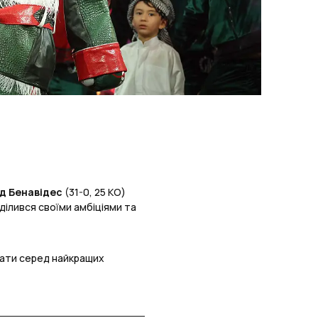
д Бенавідес
(31-0, 25 КО)
оділився своїми амбіціями та
тати серед найкращих