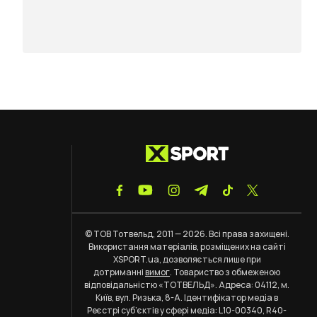
© ТОВ Тотвельд, 2011 — 2026. Всі права захищені.
Використання матеріалів, розміщених на сайті
XSPORT.ua, дозволяється лише при
дотриманні
вимог
. Товариство з обмеженою
відповідальністю «ТОТВЕЛЬД». Адреса: 04112, м.
Київ, вул. Ризька, 8-А. Ідентифікатор медіа в
Реєстрі суб’єктів у сфері медіа: L10-00340, R40-