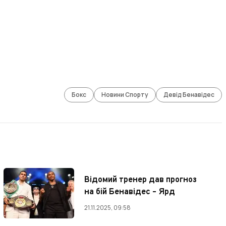
Бокс
Новини Спорту
Девід Бенавідес
Відомий тренер дав прогноз
на бій Бенавідес – Ярд
21.11.2025, 09:58