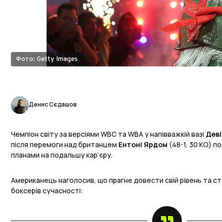
Фото: Getty Images
Денис Сєдашов
Чемпіон світу за версіями WBC та WBA у напівважкій вазі
Деві
після перемоги над британцем
Ентоні Ярдом
(48-1, 30 КО) п
планами на подальшу кар’єру.
Американець наголосив, що прагне довести свій рівень та с
боксерів сучасності: