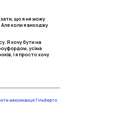
зати, що я не можу
. Але коли я виходжу
у. Я хочу бути на
роуфордом, усіма
оків, і я просто хочу
роти мексиканця Гільберто