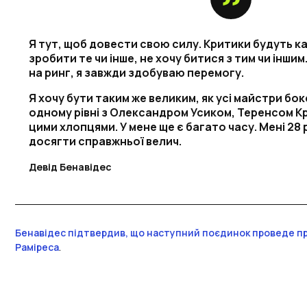
Я тут, щоб довести свою силу. Критики будуть ка
зробити те чи інше, не хочу битися з тим чи іншим
на ринг, я завжди здобуваю перемогу.
Я хочу бути таким же великим, як усі майстри бокс
одному рівні з Олександром Усиком, Теренсом К
цими хлопцями. У мене ще є багато часу. Мені 28 р
досягти справжньої велич.
Девід Бенавідес
Бенавідес підтвердив, що наступний поєдинок проведе п
Раміреса
.