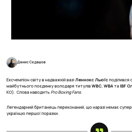
Денис Сєдашов
Ексчемпіон світу в надважкій вазі
Леннокс Льюїс
поділився о
майбутнього поєдинку володаря титулів
WBC
,
WBA
та
IBF
О
КО). Слова наводить
Pro Boxing Fans
.
Легендарний британець переконаний, що наразі немає супер
українцю першої поразки.