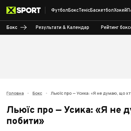
Футбол
Бокс
Теніс
Баскетбол
Хокей
П
Бокс
Результати & Календар
Рейтинг бокс
Головна
•
Бокс
•
Льюїс про — Усика: «Я не думаю, що 
Льюїс про — Усика: «Я не 
побити»