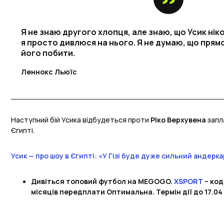
Я не знаю другого хлопця, але знаю, що Усик нік
я просто дивлюся на нього. Я не думаю, що прям
його побити.
Леннокс Льюїс
Наступний бій Усика відбудеться проти
Ріко Верхувена
запл
Єгипті.
Усик — про шоу в Єгипті: «У Гізі буде дуже сильний андерк
Дивіться топовий футбол на MEGOGO.
XSPORT
– код
місяців передплати Оптимальна. Термін дії до 17.04