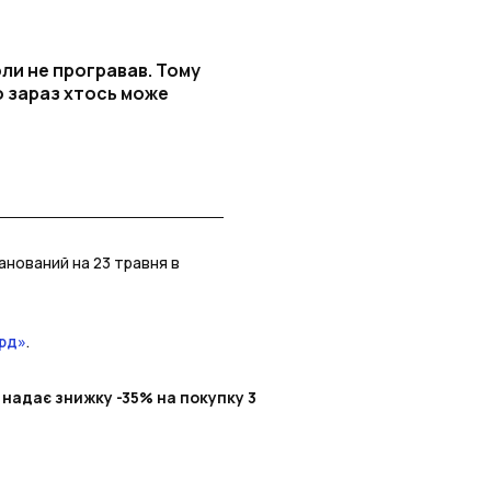
оли не програвав. Тому
о зараз хтось може
анований на 23 травня в
ард»
.
 надає знижку -35% на покупку 3