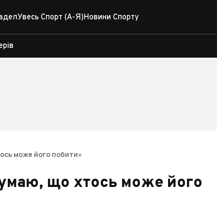
адел
Увесь Спорт (А-Я)
Новини Спорту
ерів
хтось може його побити»
думаю, що хтось може його