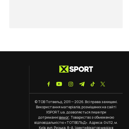
© ТОВ Тотвельд, 2011 — 2026. Всі права захищені.
Використання матеріалів, розміщених на сайті
XSPORT.ua, дозволяється лише при
дотриманні
вимог
. Товариство з обмеженою
відповідальністю «ТОТВЕЛЬД». Адреса: 04112, м.
Київ, вул. Ризька, 8-А. Ідентифікатор медіа в