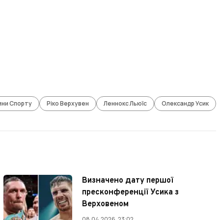
ини Спорту
Ріко Верхувен
Леннокс Льюїс
Олександр Усик
Визначено дату першої
пресконференції Усика з
Верховеном
08.04.2026, 23:02