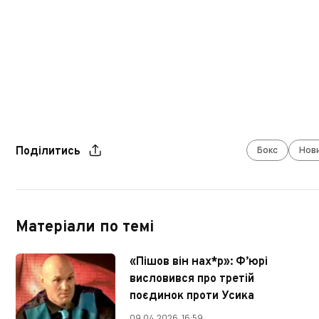
Бокс
Нов
Поділитись
Матеріали по темі
«Пішов він нах*р»: Ф’юрі
висловився про третій
поєдинок проти Усика
09.04.2026, 16:59