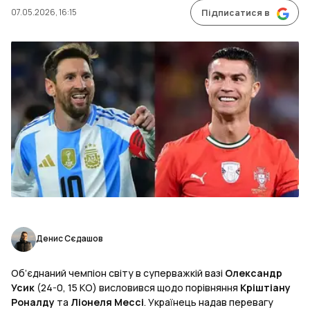
07.05.2026, 16:15
Підписатися в
Денис Сєдашов
Об’єднаний чемпіон світу в суперважкій вазі
Олександр
Усик
(24-0, 15 КО) висловився щодо порівняння
Кріштіану
Роналду
та
Ліонеля Мессі
. Українець надав перевагу