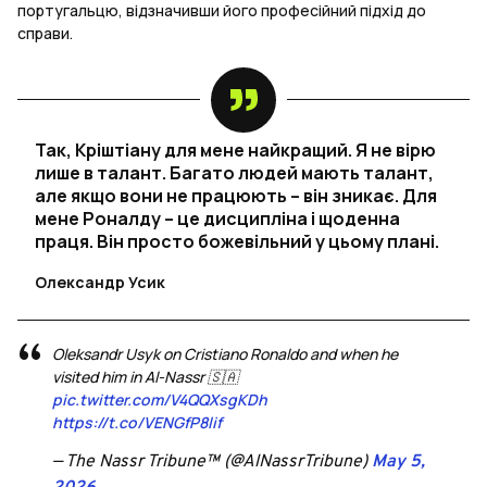
португальцю, відзначивши його професійний підхід до
справи.
Так, Кріштіану для мене найкращий. Я не вірю
лише в талант. Багато людей мають талант,
але якщо вони не працюють – він зникає. Для
мене Роналду – це дисципліна і щоденна
праця. Він просто божевільний у цьому плані.
Олександр Усик
Oleksandr Usyk on Cristiano Ronaldo and when he
visited him in Al-Nassr 🇸🇦
pic.twitter.com/V4QQXsgKDh
https://t.co/VENGfP8lif
— The Nassr Tribune™️ (@AlNassrTribune)
May 5,