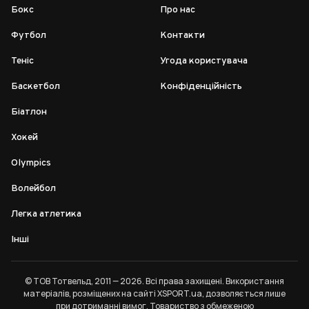
Бокс
Про нас
Футбол
Контакти
Теніс
Угода користувача
Баскетбол
Конфіденційність
Біатлон
Хокей
Olympics
Волейбол
Легка атлетика
Інші
© ТОВ Тотвельд, 2011 — 2026. Всі права захищені. Використання
матеріалів, розміщених на сайті XSPORT.ua, дозволяється лише
при дотриманні
вимог
. Товариство з обмеженою