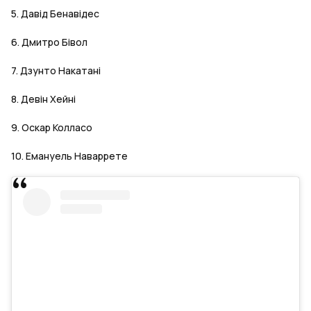
5. Давід Бенавідес
6. Дмитро Бівол
7. Дзунто Накатані
8. Девін Хейні
9. Оскар Колласо
10. Емануель Наваррете