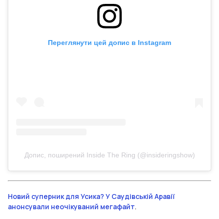
Переглянути цей допис в Instagram
Допис, поширений Inside The Ring (@insideringshow)
Новий суперник для Усика? У Саудівській Аравії
анонсували неочікуваний мегафайт
.