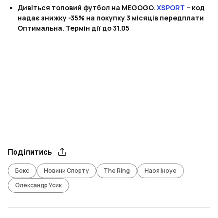
Дивіться топовий футбол на MEGOGO.
XSPORT
– код
надає знижку -35% на покупку 3 місяців передплати
Оптимальна. Термін дії до 31.05
Поділитись
Бокс
Новини Спорту
The Ring
Наоя Іноуе
Олександр Усик