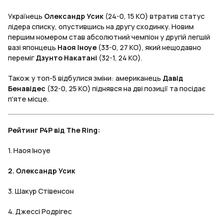
Українець
Олександр Усик
(24-0, 15 КО) втратив статус
лідера списку, опустившись на другу сходинку. Новим
першим номером став абсолютний чемпіон у другій легшій
вазі японцець
Наоя Іноуе
(33-0, 27 КО), який нещодавно
переміг
Дзунто Накатані
(32-1, 24 КО).
Також у топ-5 відбулися зміни: американець
Давід
Бенавідес
(32-0, 25 КО) піднявся на дві позиції та посідає
п'яте місце.
Рейтинг P4P від The Ring:
1. Наоя Іноуе
2. Олександр Усик
3. Шакур Стівенсон
4. Джессі Родрігес