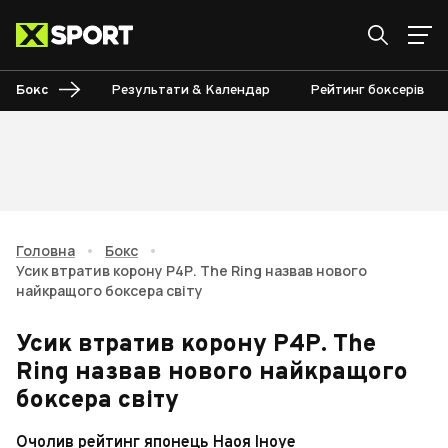
Бокс
Результати & Календар
Рейтинг боксерів
Головна
•
Бокс
•
Усик втратив корону Р4Р. The Ring назвав нового
найкращого боксера світу
Усик втратив корону Р4Р. The
Ring назвав нового найкращого
боксера світу
Очолив рейтинг японець Наоя Іноуе