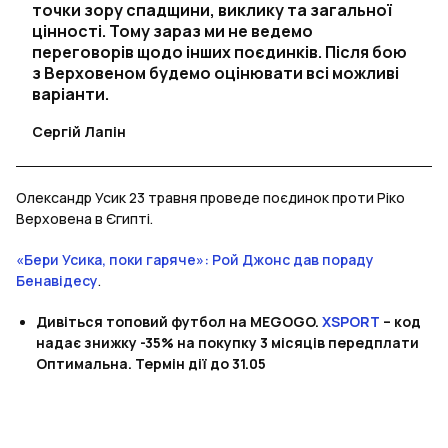
точки зору спадщини, виклику та загальної
цінності. Тому зараз ми не ведемо
переговорів щодо інших поєдинків. Після бою
з Верховеном будемо оцінювати всі можливі
варіанти.
Сергій Лапін
Олександр Усик 23 травня проведе поєдинок проти Ріко
Верховена в Єгипті.
«Бери Усика, поки гаряче»: Рой Джонс дав пораду
Бенавідесу
.
Дивіться топовий футбол на MEGOGO.
XSPORT
– код
надає знижку -35% на покупку 3 місяців передплати
Оптимальна. Термін дії до 31.05