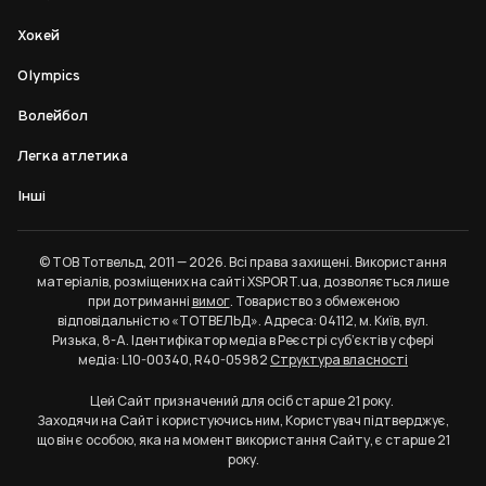
Хокей
Olympics
Волейбол
Легка атлетика
Інші
© ТОВ Тотвельд, 2011 — 2026. Всі права захищені. Використання
матеріалів, розміщених на сайті XSPORT.ua, дозволяється лише
при дотриманні
вимог
. Товариство з обмеженою
відповідальністю «ТОТВЕЛЬД». Адреса: 04112, м. Київ, вул.
Ризька, 8-А. Ідентифікатор медіа в Реєстрі суб’єктів у сфері
медіа: L10-00340, R40-05982
Структура власності
Цей Сайт призначений для осіб старше 21 року.
Заходячи на Сайт і користуючись ним, Користувач підтверджує,
що він є особою, яка на момент використання Сайту, є старше 21
року.