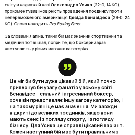
світу в надважкій вазі
Олександра Усика
(22-0, 14 КО),
прокоментував імовірність проведення поєдинку проти
непереможеного американця
Девіда Бенавідеса
(29-0, 24
КО). Слова наводить
Pro Boxing Fans
.
За словами Лапіна, такий бій має значний спортивний та
медійний потенціал, попри те, що боксери зараз
виступають у різних вагових категоріях.
Це міг би бути дуже цікавий бій, який точно
привернув би увагу фанатів у всьому світі.
Бенавідес – сильний і агресивний боксер,
хоча він представляє іншу вагову категорію, і
на такому рівні це має значення. Ми завжди
відкриті до великих поєдинків, якщо вони
мають сенс і з погляду спорту, і з погляду
бізнесу. Для Усика це справді цікавий варіант.
Кожен наступний бій має бути правильним з